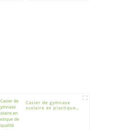
ouple de
illée
Casier de gymnase
scolaire en plastique
de qualité supérieure
OEM pour une
organisation sécurisée