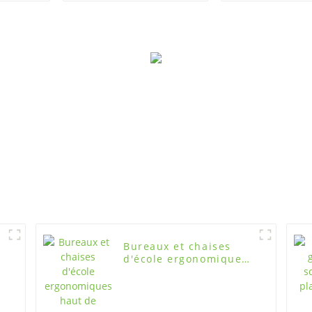
pour l'école,
caoutchouc s
H375XW360XD420
couleur éma
Bureaux et chaises
d'école ergonomiques
haut de gamme pour
la pause déjeuner
(type élévateur)