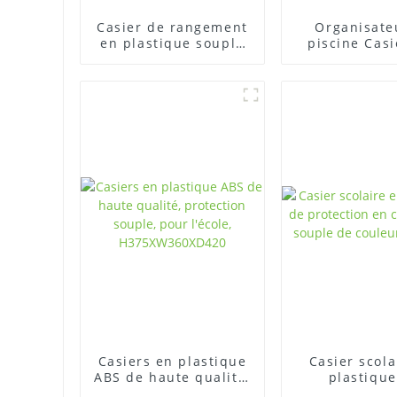
Casier de rangement
Organisate
en plastique souple
piscine Casi
et durable pour salle
salle de s
de sport
durables Cas
plastique 
vestiair
Casiers en plastique
Casier scola
ABS de haute qualité,
plastique
protection souple,
protectio