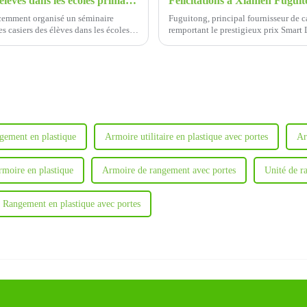
La réunion des normes pour les casiers des élèves dans les écoles primaires et secondaires
écemment organisé un séminaire
Fuguitong, principal fournisseur de c
s casiers des élèves dans les écoles
remportant le prestigieux prix Smart
des sports de Chengdu 2024.
gement en plastique
Armoire utilitaire en plastique avec portes
Ar
armoire en plastique
Armoire de rangement avec portes
Unité de ra
Rangement en plastique avec portes