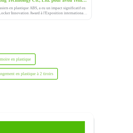
Félicitations à Xiamen Fuguitong Technology Co., Ltd. pour avoir remporté le prix de promotion de l'innovation de l'International Sports Expo 2024 pour son casier intelligent.
asiers en plastique ABS, a eu un impact significatif en
 Locker Innovation Award à l'Exposition internationale
moire en plastique
ngement en plastique à 2 tiroirs