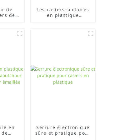
ur de
Les casiers scolaires
ers de
en plastique
port
durables OEM offrent
iers en
un stockage sûr et
pour
ordonné
es
ire en
Serrure électronique
 de
sûre et pratique pour
n en
casiers en plastique