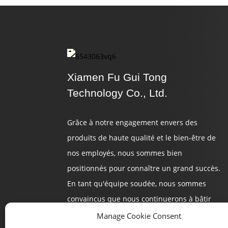
Protection Souple Et
Durable En Plastique
Stora...
Plastique De Sécurité
Pratique Et Durable...
Xiamen Fu Gui Tong
Technology Co., Ltd.
Des Casiers En Plastique
Fiables Offrent Une
Sécurité...
Grâce à notre engagement envers des
produits de haute qualité et le bien-être de
nos employés, nous sommes bien
positionnés pour connaître un grand succès.
En tant qu'équipe soudée, nous sommes
convaincus que nous continuerons à bâtir
un avenir prometteur.
Manage Cookie Consent