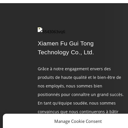
Protection Souple Et
Durable En Plastique
Stora...
Plastique De Sécurité
Pratique Et Durable...
Xiamen Fu Gui Tong
Technology Co., Ltd.
Des Casiers En Plastique
Fiables Offrent Une
Sécurité...
Grâce à notre engagement envers des
produits de haute qualité et le bien-être de
nos employés, nous sommes bien
positionnés pour connaître un grand succès.
En tant qu'équipe soudée, nous sommes
convaincus que nous continuerons à bâtir
un avenir prometteur.
Manage Cookie Consent