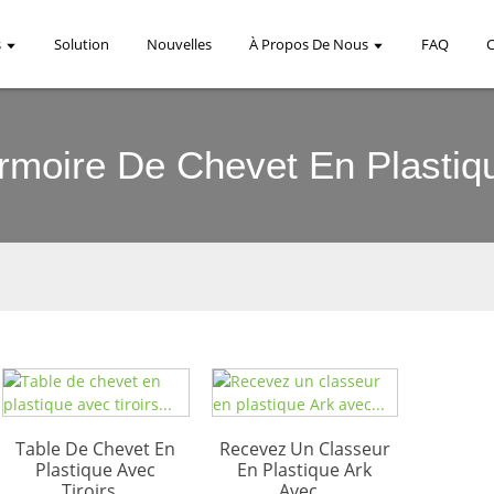
s
Solution
Nouvelles
À Propos De Nous
FAQ
rmoire De Chevet En Plastiq
Table De Chevet En
Recevez Un Classeur
Plastique Avec
En Plastique Ark
Tiroirs...
Avec...