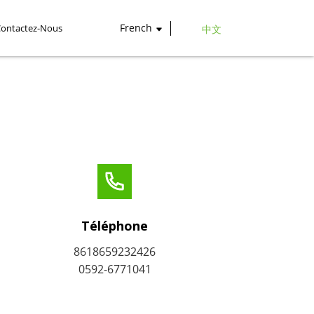
French
Contactez-Nous
中文
Téléphone
8618659232426
0592-6771041