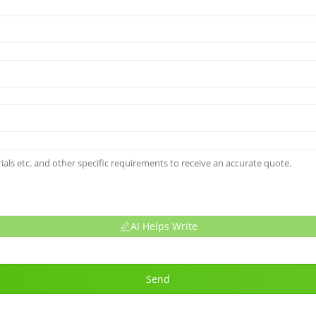
AI Helps Write
Send