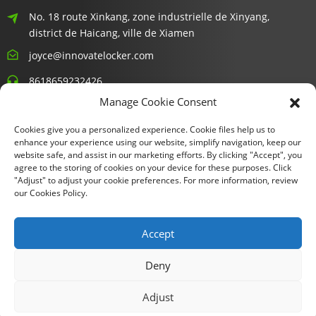
No. 18 route Xinkang, zone industrielle de Xinyang,
district de Haicang, ville de Xiamen
joyce@innovatelocker.com
8618659232426
Manage Cookie Consent
Bulletins D'information
Cookies give you a personalized experience. Cookie files help us to
enhance your experience using our website, simplify navigation, keep our
Saisissez votre adresse e-mail et nous vous enverrons les
website safe, and assist in our marketing efforts. By clicking "Accept", you
agree to the storing of cookies on your device for these purposes. Click
dernières informations sur nos offres.
"Adjust" to adjust your cookie preferences. For more information, review
our Cookies Policy.
Demande D'informations Maintenant
Accept
Deny
Copyright © 2024 Xiamen Fu Gui Tong Technology Co., Ltd. Tous
Adjust
droits réservés.
Plan du site
Resource