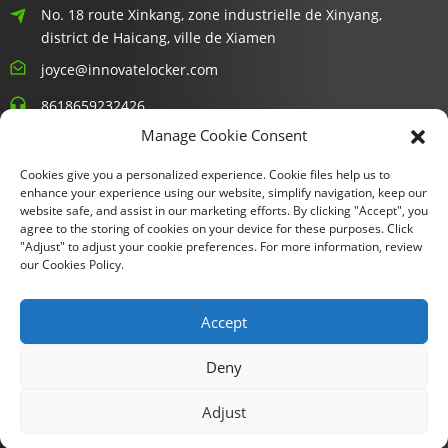
No. 18 route Xinkang, zone industrielle de Xinyang,
district de Haicang, ville de Xiamen
joyce@innovatelocker.com
8618659232426
Manage Cookie Consent
Bulletins D'information
Cookies give you a personalized experience. Cookie files help us to
enhance your experience using our website, simplify navigation, keep our
Saisissez votre adresse e-mail et nous vous enverrons les
website safe, and assist in our marketing efforts. By clicking "Accept", you
agree to the storing of cookies on your device for these purposes. Click
dernières informations sur nos offres.
"Adjust" to adjust your cookie preferences. For more information, review
our Cookies Policy.
Demande D'informations Maintenant
Accept
Deny
Copyright © 2024 Xiamen Fu Gui Tong Technology Co., Ltd. Tous
Adjust
droits réservés.
Plan du site
Resource