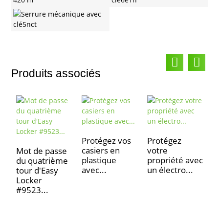
Produits associés
Protégez vos
Protégez
casiers en
votre
Mot de passe
plastique
propriété avec
du quatrième
S
avec...
un électro...
tour d'Easy
a
Locker
c
#9523...
S
i