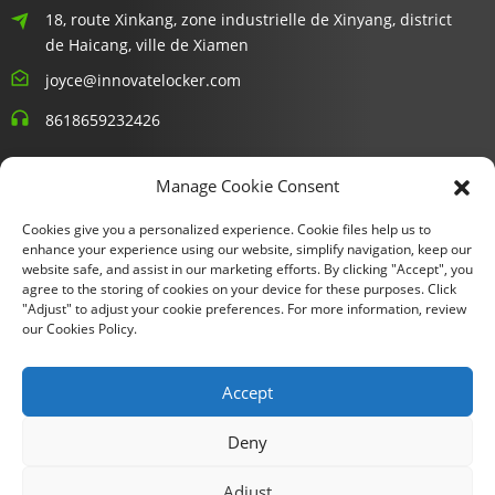
18, route Xinkang, zone industrielle de Xinyang, district
de Haicang, ville de Xiamen
joyce@innovatelocker.com
8618659232426
Bulletins D'information
Manage Cookie Consent
Cookies give you a personalized experience. Cookie files help us to
Entrez votre email et nous vous enverrons les dernières
enhance your experience using our website, simplify navigation, keep our
informations sur les plans.
website safe, and assist in our marketing efforts. By clicking "Accept", you
agree to the storing of cookies on your device for these purposes. Click
"Adjust" to adjust your cookie preferences. For more information, review
Demande De Renseignements Maintenant
our Cookies Policy.
Accept
Copyright © 2024 Xiamen Fu Gui Tong Technology Co., Ltd. Tous
Deny
droits réservés.
Plan du site
- SitemapTrans
- Recherche
Adjust
principale