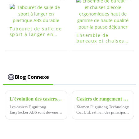
Tabouret de salle de
sport à langer en
Ensemble de
plastique ABS
bureaux et chaises
durable
d'école
ergonomiques haut
de gamme de haute
qualité pour la
pause déjeuner
Blog Connexe
L'évolution des casiers Fuguitong Easylocker ABS : une histoire d'innovation et de fiabilité
Casiers de rangement en plastique ABS Easylocker : la solution ultime pour un stockage sûr et durable
Les casiers Fuguitong
Xiamen Fuguitong Technology
Easylocker ABS sont devenus
Co., Ltd. est l'un des principaux
un symbole de solutions de
fournisseurs de casiers en
stockage modernes, alliant
plastique ABS de haute qualité,
durabilité, sécurité et
offrant une large gamme de
commodité.
solutions pour divers besoins
de stockage.