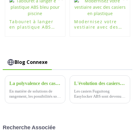
Tabouret à langer
Modernisez votre
en plastique ABS
vestiaire avec des
bleu pour piscine
casiers en plastique
Blog Connexe
La polyvalence des casiers de rangement ABS - Solutions de stockage pratiques et durables
L'évolution des casiers Fuguitong Easylocker ABS : une histoire d'innovation et de fiabilité
En matière de solutions de
Les casiers Fuguitong
rangement, les possibilités sont
Easylocker ABS sont devenus
infinies. Vous avez le choix
un symbole de solutions de
entre de nombreuses options,
stockage modernes, alliant
des armoires de rangement
durabilité, sécurité et
traditionnelles en métal aux
commodité.
armoires en bois.
Recherche Associée