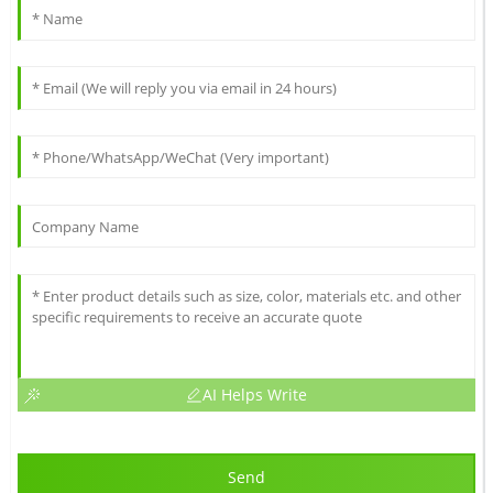
AI Helps Write
Send