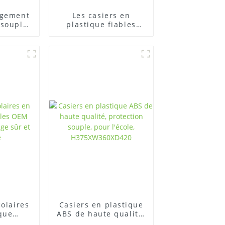
ngement
Les casiers en
 souple
plastique fiables
ur salle
offrent des solutions
t
de stockage
sécurisées
colaires
Casiers en plastique
que
ABS de haute qualité,
 offrent
protection souple,