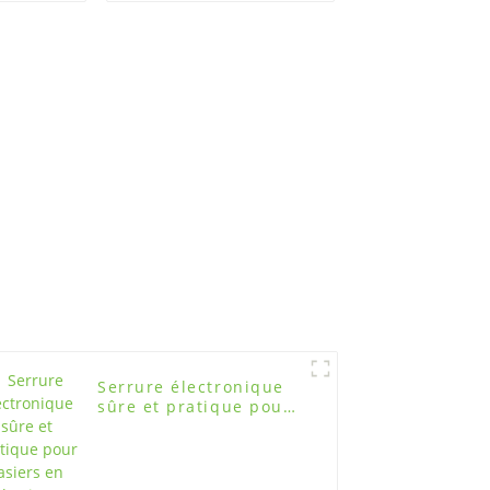
sûr et
pour l'école,
é
H375XW360XD420
Serrure électronique
sûre et pratique pour
casiers en plastique