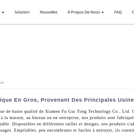
s
Solution
Nouvelles
À Propos De Nous
FAQ
ue
ique En Gros, Provenant Des Principales Usin
ue de haute qualité de Xiamen Fu Gui Tong Technology Co., Ltd. Co
 à la maison, au bureau ou en entreprise, nos produits sont fabriqué
fiable. Disponibles en différentes tailles et designs, nos produits s'
usages. Empilables, peu encombrants et faciles à nettoyer, ils consti