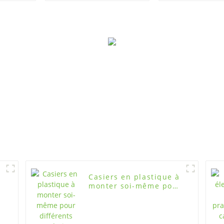
organisé
un stockage 
ordonn
Casiers en plastique à
monter soi-même pour
différents endroits