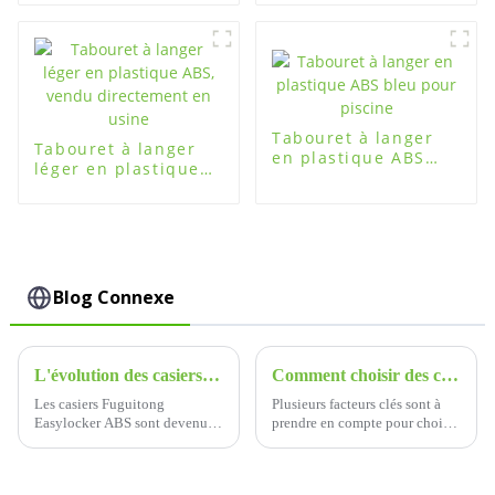
stockage au bureau
Tabouret à langer
Tabouret à langer
en plastique ABS
léger en plastique
bleu pour piscine
ABS, vendu
directement en
usine
Blog Connexe
L'évolution des casiers Fuguitong Easylocker ABS : une histoire d'innovation et de fiabilité
Comment choisir des casiers de salle de sport
Les casiers Fuguitong
Plusieurs facteurs clés sont à
Easylocker ABS sont devenus
prendre en compte pour choisir
un symbole de solutions de
le meilleur casier de salle de
stockage modernes, alliant
sport. L'un des plus importants
durabilité, sécurité et
est le matériau de fabrication