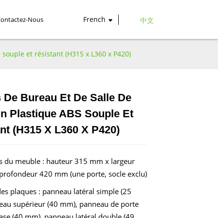
French
Contactez-Nous
中文
 souple et résistant (H315 x L360 x P420)
 De Bureau Et De Salle De
n Plastique ABS Souple Et
Loading...
Loading...
nt (H315 X L360 X P420)
 du meuble : hauteur 315 mm x largeur
rofondeur 420 mm (une porte, socle exclu)
es plaques : panneau latéral simple (25
au supérieur (40 mm), panneau de porte
ase (40 mm), panneau latéral double (49