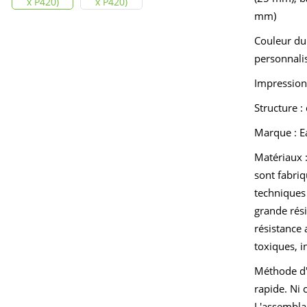
mm)
Couleur du
personnali
Impression
Structure :
Marque : E
Matériaux :
sont fabri
techniques 
grande rés
résistance 
toxiques, i
Méthode d'
rapide. Ni 
L'assembla