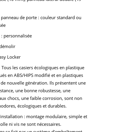
 panneau de porte : couleur standard ou
sée
 : personnalisée
 démolir
asy Locker
 Tous les casiers écologiques en plastique
qués en ABS/HIPS modifié et en plastiques
de nouvelle génération. Ils présentent une
istance, une bonne robustesse, une
aux chocs, une faible corrosion, sont non
nodores, écologiques et durables.
installation : montage modulaire, simple et
colle ni vis ne sont nécessaires.
ge se fait par un système d'emboîtement