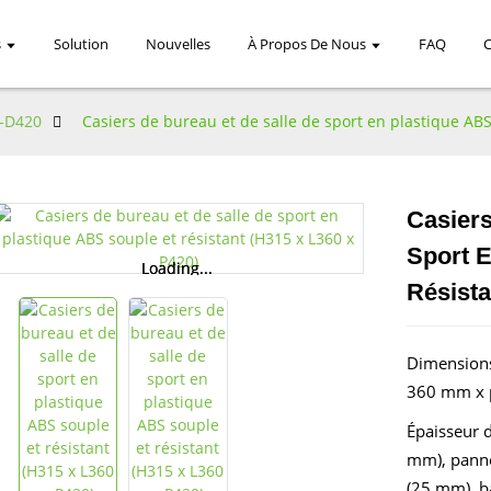
s
Solution
Nouvelles
À Propos De Nous
FAQ
-D420
Casiers de bureau et de salle de sport en plastique ABS
Casiers
Sport E
Loading...
Loading...
Résista
Dimensions
360 mm x p
Épaisseur d
mm), panne
(25 mm), b