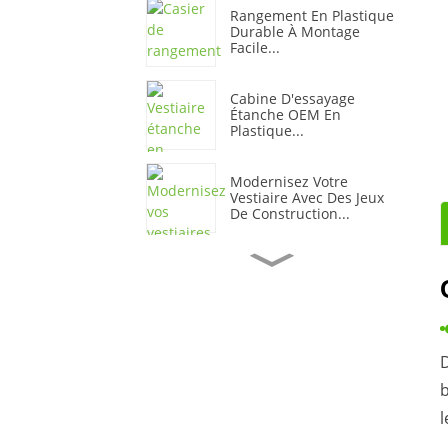
Rangement En Plastique
Durable À Montage
Facile...
Cabine D'essayage
Étanche OEM En
Plastique...
Modernisez Votre
Vestiaire Avec Des Jeux
De Construction...
Armoire De Rangement
De Bureau En Plastique
Coloré...
Protection Souple Et
D
Durable En Plastique
Stora...
b
l
Plastique De Sécurité