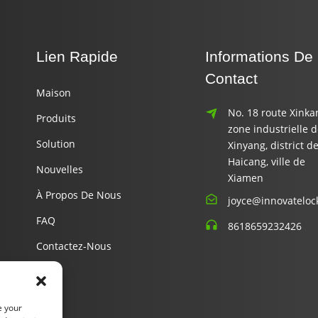
Lien Rapide
Informations De
Contact
Maison
No. 18 route Xinka
Produits
zone industrielle 
Solution
Xinyang, district d
Haicang, ville de
Nouvelles
Xiamen
À Propos De Nous
joyce@innovateloc
FAQ
8618659232426
Contactez-Nous
e your