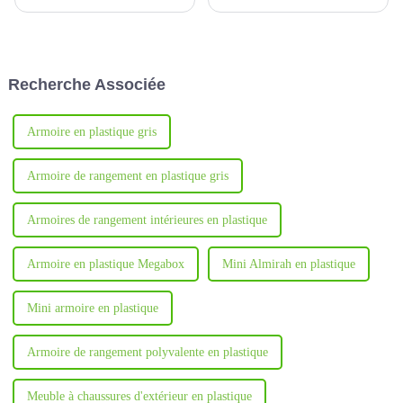
fournisseurs de casiers en
ABS Fuguitong sont fabriqués
plastique ABS de haute qualité,
à partir de plastique ABS de
offrant une large gamme de
haute qualité.
solutions pour divers besoins
de stockage.
Recherche Associée
Armoire en plastique gris
Armoire de rangement en plastique gris
Armoires de rangement intérieures en plastique
Armoire en plastique Megabox
Mini Almirah en plastique
Mini armoire en plastique
Armoire de rangement polyvalente en plastique
Meuble à chaussures d'extérieur en plastique