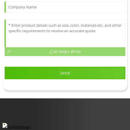
AI Helps Write
Send