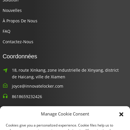
Nouvelles
À Propos De Nous
FAQ
Contactez-Nous
Coordonnées
18, route Xinkang, zone industrielle de Xinyang, district
de Haicang, ville de Xiamen
joyce@innovatelocker.com
8618659232426
Bulletins D'information
Manage Cookie Consent
Cookies give you a personalized experience. Cookie files help us to
Entrez votre email et nous vous enverrons les dernières