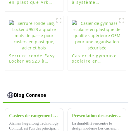
en plastique Ark
à système
avec tiroirs pour le
intelligent pour
stockage au bureau
bibliothèque,
bureau, gymnase,
salle d'étude
Serrure ronde Easy
Casier de gymnase
Locker #9523 à
scolaire en
quatre mots de
plastique de qualité
passe pour casiers
supérieure OEM
en plastique, acier
pour une
et bois
organisation
sécurisée
Blog Connexe
Casiers de rangement en plastique ABS Easylocker : la solution ultime pour un stockage sûr et durable
Présentation des casiers Fuguitong ABS : la solution de stockage ultime
Xiamen Fuguitong Technology
La durabilité rencontre le
Co., Ltd. est l'un des principaux
design moderne Les casiers