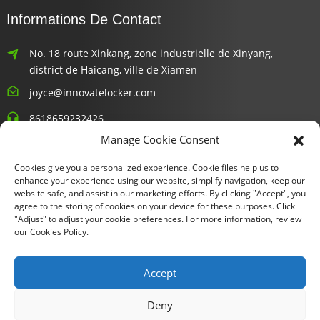
Informations De Contact
No. 18 route Xinkang, zone industrielle de Xinyang,
district de Haicang, ville de Xiamen
joyce@innovatelocker.com
8618659232426
Manage Cookie Consent
Bulletins D'information
Cookies give you a personalized experience. Cookie files help us to
enhance your experience using our website, simplify navigation, keep our
Saisissez votre adresse e-mail et nous vous enverrons les
website safe, and assist in our marketing efforts. By clicking "Accept", you
agree to the storing of cookies on your device for these purposes. Click
dernières informations sur nos offres.
"Adjust" to adjust your cookie preferences. For more information, review
our Cookies Policy.
Demande D'informations Maintenant
Accept
Deny
Copyright © 2024 Xiamen Fu Gui Tong Technology Co., Ltd. Tous