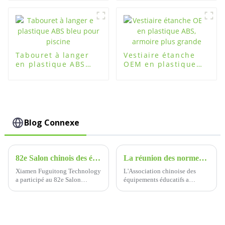
salle de sport
Tabouret à langer
Vestiaire étanche
en plastique ABS
OEM en plastique
bleu pour piscine
ABS, armoire plus
grande
Blog Connexe
82e Salon chinois des équipements éducatifs – Stand Fuguitong n° S12001
La réunion des normes pour les casiers des élèves dans les écoles primaires et secondaires
Xiamen Fuguitong Technology
L'Association chinoise des
a participé au 82e Salon
équipements éducatifs a
chinois des équipements
récemment organisé un
éducatifs du 20 au 22 octobre,
séminaire majeur à Fuguitong,
et le numéro de stand est le
axé sur la norme de groupe
stand 001, hall S12, présentant
pour les casiers des élèves dans
une nouvelle génération de l...
les écoles primaires et