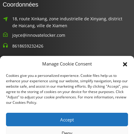
Coordonnées
18, route Xinkang, zone industrielle de Xinyang, district
de Haicang, ville de Xiamen
joyce@innovatelocker.com
8618659232426
Bulletins D'information
Manage Cookie Consent
Cookies give you a personalized experience. Cookie files help us to
Entrez votre email et nous vous enverrons les dernières
enhance your experience using our website, simplify navigation, keep our
informations sur les plans.
website safe, and assist in our marketing efforts. By clicking "Accept", you
agree to the storing of cookies on your device for these purposes. Click
"Adjust" to adjust your cookie preferences. For more information, review
Demande De Renseignements Maintenant
our Cookies Policy.
Accept
Copyright © 2024 Xiamen Fu Gui Tong Technology Co., Ltd. Tous
Deny