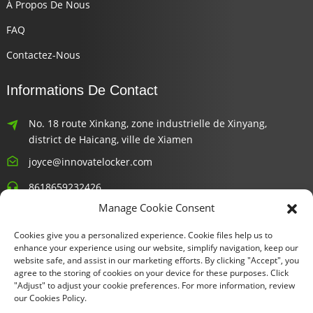
À Propos De Nous
FAQ
Contactez-Nous
Informations De Contact
No. 18 route Xinkang, zone industrielle de Xinyang,
district de Haicang, ville de Xiamen
joyce@innovatelocker.com
8618659232426
Manage Cookie Consent
Bulletins D'information
Cookies give you a personalized experience. Cookie files help us to
enhance your experience using our website, simplify navigation, keep our
Saisissez votre adresse e-mail et nous vous enverrons les
website safe, and assist in our marketing efforts. By clicking "Accept", you
agree to the storing of cookies on your device for these purposes. Click
dernières informations sur nos offres.
"Adjust" to adjust your cookie preferences. For more information, review
our Cookies Policy.