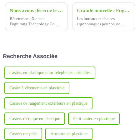
Nous avons décerné le titre d'entreprise de crédit AAA
Grande nouvelle : Fuguitong remporte la Coupe Egret Silver Award
Récemment, Xiamen
Les bureaux et chaises
Fuguitong Technology Co.,
ergonomiques pour pause
Ltd. a reçu le titre d'entreprise
déjeuner Xiamen Fuguitong
de crédit AAA par le magazine
ont remporté le prix d'argent du
China Educational Equipment
design industriel du détroit de
Industry Association,
l'Egret Cup 2024, ce qui
démontrant une fois de plus la
constitue une grande
Recherche Associée
qualité de l'entreprise...
reconnaissance de son
excellent design et de sa
qualité.
Casiers en plastique pour téléphones portables
Casier à vêtements en plastique
Casiers de rangement extérieurs en plastique
Casiers d'équipe en plastique
Petit casier en plastique
Casiers recyclés
Armoire en plastique