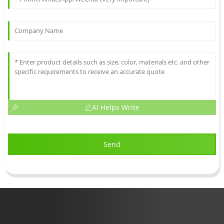
AI Helps Write
Send