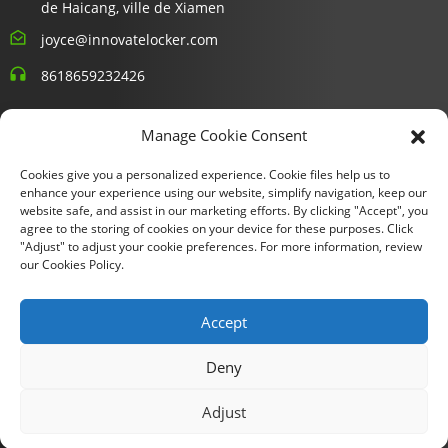
de Haicang, ville de Xiamen
joyce@innovatelocker.com
8618659232426
Bulletins D'information
Manage Cookie Consent
Cookies give you a personalized experience. Cookie files help us to
Entrez votre email et nous vous enverrons les dernières
enhance your experience using our website, simplify navigation, keep our
informations sur les plans.
website safe, and assist in our marketing efforts. By clicking "Accept", you
agree to the storing of cookies on your device for these purposes. Click
"Adjust" to adjust your cookie preferences. For more information, review
Demande De Renseignements Maintenant
our Cookies Policy.
Accept
Copyright © 2024 Xiamen Fu Gui Tong Technology Co., Ltd. Tous
Deny
droits réservés.
Plan du site
- SitemapTrans
- Recherche
Adjust
principale