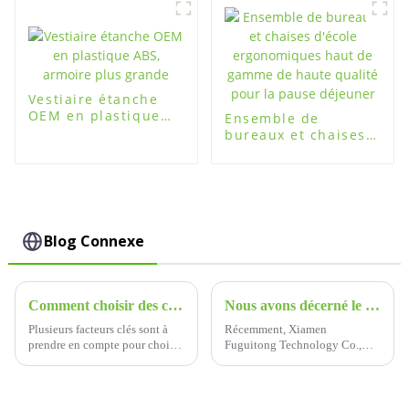
usine
Vestiaire étanche
OEM en plastique
Ensemble de
ABS, armoire plus
bureaux et chaises
grande
d'école
ergonomiques haut
de gamme de haute
qualité pour la
pause déjeuner
Blog Connexe
Comment choisir des casiers de salle de sport
Nous avons décerné le titre d'entreprise de crédit AAA
Plusieurs facteurs clés sont à
Récemment, Xiamen
prendre en compte pour choisir
Fuguitong Technology Co.,
le meilleur casier de salle de
Ltd. a reçu le titre d'entreprise
sport. L'un des plus importants
de crédit AAA par le magazine
est le matériau de fabrication
China Educational Equipment
du casier.
Industry Association,