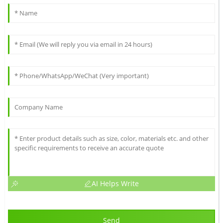
AI Helps Write
Send