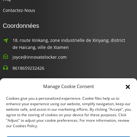
Contactez-Nous
Coordonnées
18, route Xinkang, zone industrielle de Xinyang, district
de Haicang, ville de Xiamen
joyce@innovatelocker.com
8618659232426
Bulletins D'information
Manage Cookie Consent
Cookies give you a personalized experience. Cookie files help us to
Entrez votre email et nous vous enverrons les dernières
enhance your experience using our website, simplify navigation, keep our
informations sur les plans.
website safe, and assist in our marketing efforts. By clicking "Accept", you
agree to the storing of cookies on your device for these purposes. Click
"Adjust" to adjust your cookie preferences. For more information, review
Demande De Renseignements Maintenant
our Cookies Policy.