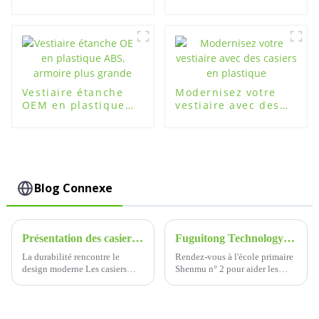
quatre mots de
pour un rangement
passe pour casiers
organisé
en plastique, acier
et bois
Vestiaire étanche
Modernisez votre
OEM en plastique
vestiaire avec des
ABS, armoire plus
casiers en plastique
grande
Blog Connexe
Présentation des casiers Fuguitong ABS : la solution de stockage ultime
Fuguitong Technology a fait don d'armoires à cartables à l'école primaire Shenmu n° 2
La durabilité rencontre le
Rendez-vous à l'école primaire
design moderne Les casiers
Shenmu n° 2 pour aider les
ABS Fuguitong sont fabriqués
élèves à apprendre facilement
à partir de plastique ABS de
et joyeusement ! Xiamen
haute qualité.
Fuguitong Technology Co.,
Ltd. est une entreprise de haute