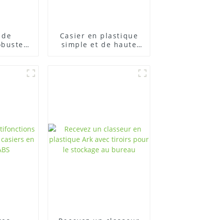
 de
Casier en plastique
obustes
simple et de haute
e pour
qualité à montage
laire,
libre pour la maison
gement
sé