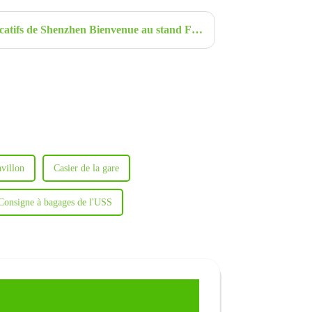
6e Salon des équipements éducatifs de Shenzhen Bienvenue au stand Fuguitong : 7A008
avillon
Casier de la gare
Consigne à bagages de l'USS