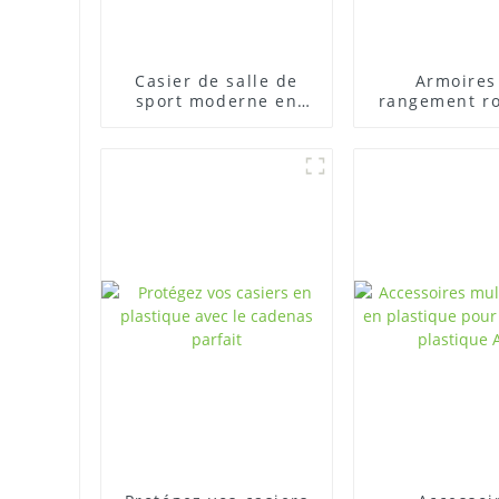
Casier de salle de
Armoires
sport moderne en
rangement r
plastique ABS, facile
en plastiqu
à assembler
gymnase sco
pour un ran
organi