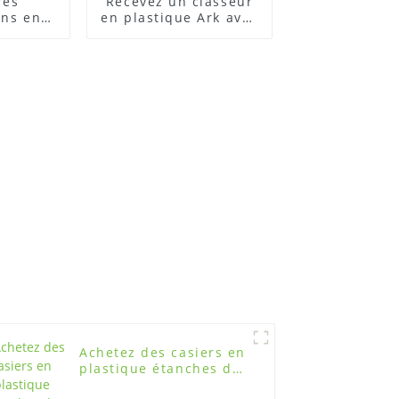
res
Recevez un classeur
ons en
en plastique Ark avec
pour
tiroirs pour le
astique
stockage au bureau
Achetez des casiers en
plastique étanches de
haute qualité