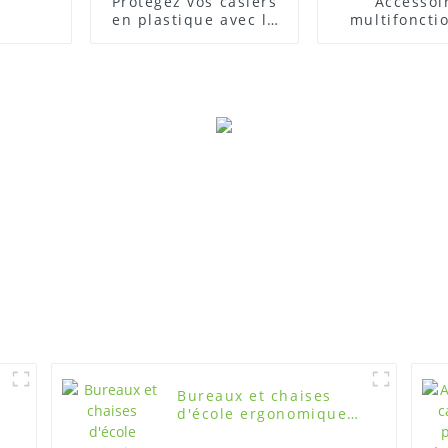
Protégez vos casiers
Accessoi
en plastique avec le
multifoncti
cadenas parfait
plastique 
casiers en pl
ABS
Bureaux et chaises
d'école ergonomiques
haut de gamme pour