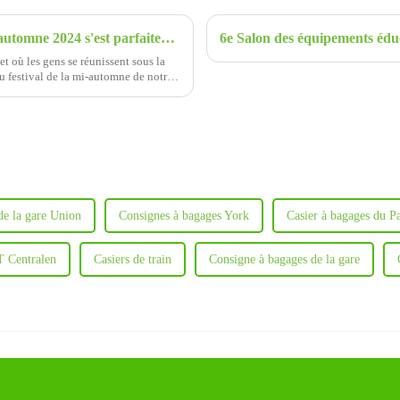
Le carnaval des gâteaux de la fête de la mi-automne 2024 s'est parfaitement terminé - Xiamen Fuguitong-easylocker
t où les gens se réunissent sous la
du festival de la mi-automne de notre
de la gare Union
Consignes à bagages York
Casier à bagages du P
T Centralen
Casiers de train
Consigne à bagages de la gare