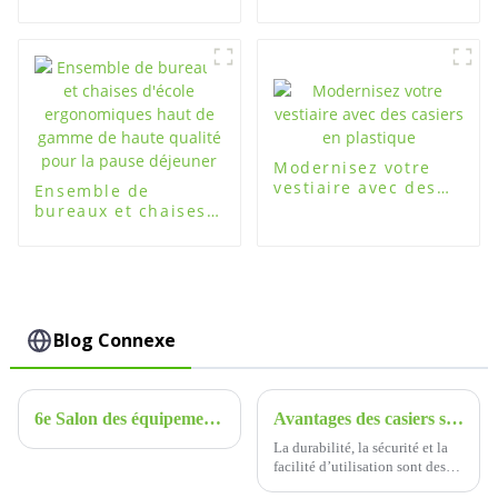
un stockage sûr et
ABS, armoire plus
organisé
grande
Modernisez votre
vestiaire avec des
Ensemble de
casiers en plastique
bureaux et chaises
d'école
ergonomiques haut
de gamme de haute
qualité pour la
pause déjeuner
Blog Connexe
6e Salon des équipements éducatifs de Shenzhen Bienvenue au stand Fuguitong : 7A008
Avantages des casiers scolaires en plastique ABS Easylocker
La durabilité, la sécurité et la
facilité d’utilisation sont des
facteurs importants à prendre