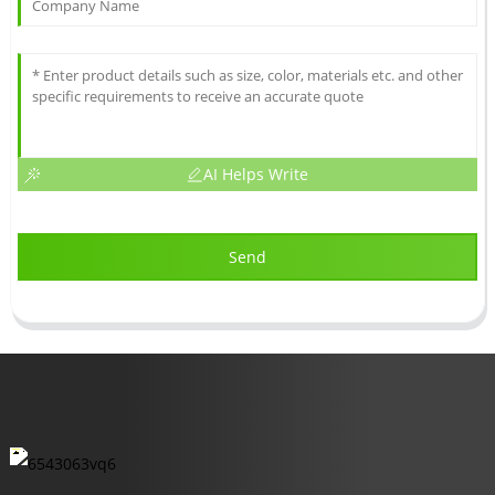
AI Helps Write
Send