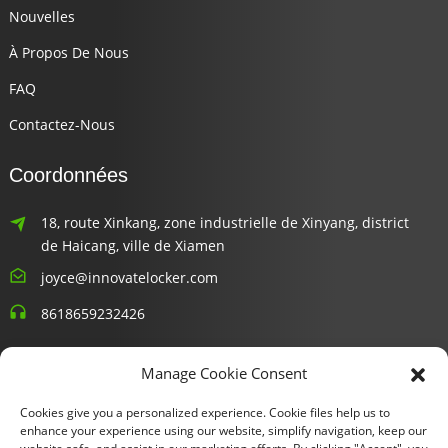
Nouvelles
À Propos De Nous
FAQ
Contactez-Nous
Coordonnées
18, route Xinkang, zone industrielle de Xinyang, district
de Haicang, ville de Xiamen
joyce@innovatelocker.com
8618659232426
Bulletins D'information
Manage Cookie Consent
Cookies give you a personalized experience. Cookie files help us to
Entrez votre email et nous vous enverrons les dernières
enhance your experience using our website, simplify navigation, keep our
informations sur les plans.