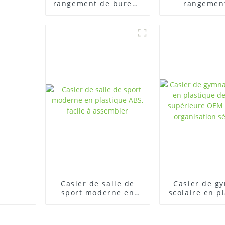
rangement de bureau
rangemen
en plastique
plastique de 
vibrantes avec des
pratiques et 
motifs de couleur
macaron
Casier de salle de
Casier de g
sport moderne en
scolaire en p
plastique ABS, facile
de qualité su
à assembler
OEM pour
organisat