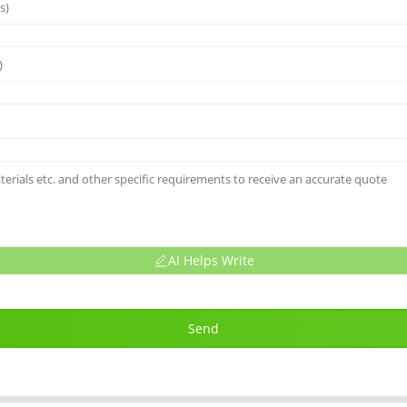
AI Helps Write
Send