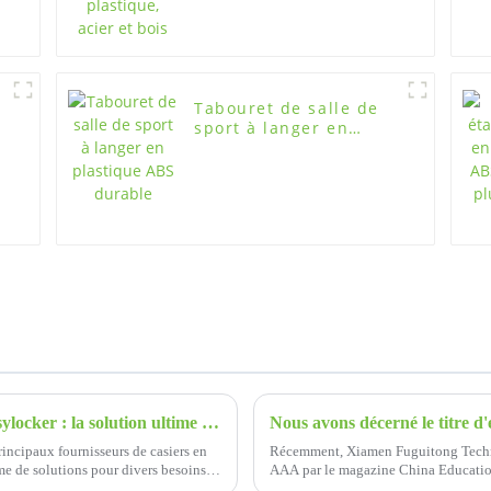
n
Tabouret de salle de
sport à langer en
plastique ABS durable
Casiers de rangement en plastique ABS Easylocker : la solution ultime pour un stockage sûr et durable
Nous avons décerné le titre d
incipaux fournisseurs de casiers en
Récemment, Xiamen Fuguitong Technolo
me de solutions pour divers besoins
AAA par le magazine China Educatio
fois de plus la qualité de l'entreprise..