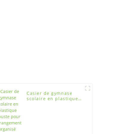
ée
Casier de gymnase
scolaire en plastique
robuste pour un
rangement organisé