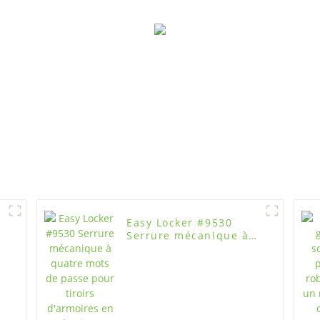
sécuris
Easy Locker #9530
Serrure mécanique à
n
quatre mots de passe
pour tiroirs d'armoires
en plastique, acier et
bois