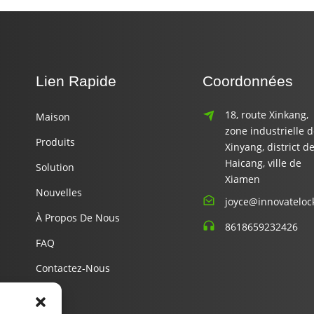
Lien Rapide
Coordonnées
18, route Xinkang,
Maison
zone industrielle 
Produits
Xinyang, district d
Haicang, ville de
Solution
Xiamen
Nouvelles
joyce@innovateloc
À Propos De Nous
8618659232426
FAQ
Contactez-Nous