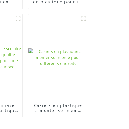
t en
en plastique pour un
sécurité
stockage sûr et
durables
organisé
ymnase
Casiers en plastique
lastique
à monter soi-même
périeure
pour différents
 une
endroits
ion