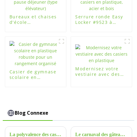
Bureaux et chaises
Serrure ronde Easy
d'école
Locker #9523 à
ergonomiques haut
quatre mots de
de gamme pour la
passe pour casiers
pause déjeuner
en plastique, acier
(type élévateur)
et bois
Modernisez votre
Casier de gymnase
vestiaire avec des
scolaire en
casiers en plastique
plastique robuste
pour un rangement
organisé
Blog Connexe
La polyvalence des casiers de rangement ABS - Solutions de stockage pratiques et durables
Le carnaval des gâteaux de la fête de la mi-automne 2024 s'est parfaitement terminé - Xiamen Fuguitong-easylocker