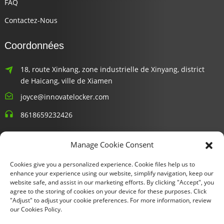
FAQ
Contactez-Nous
Coordonnées
18, route Xinkang, zone industrielle de Xinyang, district
de Haicang, ville de Xiamen
joyce@innovatelocker.com
8618659232426
Bulletins D'information
Manage Cookie Consent
Cookies give you a personalized experience. Cookie files help us to
Entrez votre email et nous vous enverrons les dernières
enhance your experience using our website, simplify navigation, keep our
informations sur les plans.
website safe, and assist in our marketing efforts. By clicking "Accept", you
agree to the storing of cookies on your device for these purposes. Click
"Adjust" to adjust your cookie preferences. For more information, review
Demande De Renseignements Maintenant
our Cookies Policy.