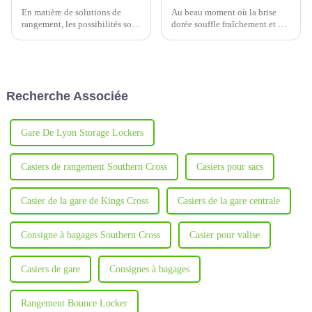
En matière de solutions de
Au beau moment où la brise
rangement, les possibilités sont
dorée souffle fraîchement et où
infinies. Vous avez le choix
les gens se réunissent sous la
entre de nombreuses options,
pleine lune, l'activité unique de
des armoires de rangement
paris sur les gâteaux du festival
traditionnelles en métal aux
de la mi-automne de notre
armoires en bois.
entreprise a commencé.
Recherche Associée
Gare De Lyon Storage Lockers
Casiers de rangement Southern Cross
Casiers pour sacs
Casier de la gare de Kings Cross
Casiers de la gare centrale
Consigne à bagages Southern Cross
Casier pour valise
Casiers de gare
Consignes à bagages
Rangement Bounce Locker