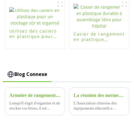
pour une
organisation
sécurisée
Utilisez des casiers
Casier de rangement
en plastique pour
en plastique
un stockage sûr et
durable à
organisé
assemblage libre
pour hôpital
Blog Connexe
Armoire de rangement multicouche, votre meilleur choix
La réunion des normes pour les casiers des élèves dans les écoles primaires et secondaires
Lorsqu'il s'agit d'organiser et de
L'Association chinoise des
stocker vos biens, il est
équipements éducatifs a
essentiel de disposer de la
récemment organisé un
bonne solution de stockage.
séminaire majeur à Fuguitong,
axé sur la norme de groupe
pour les casiers des élèves dans
les écoles primaires et