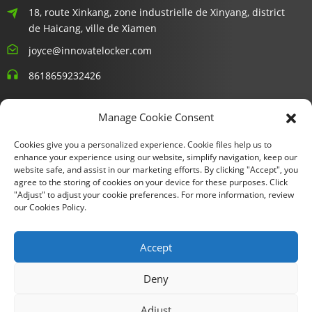
18, route Xinkang, zone industrielle de Xinyang, district
de Haicang, ville de Xiamen
joyce@innovatelocker.com
8618659232426
Bulletins D'information
Manage Cookie Consent
Cookies give you a personalized experience. Cookie files help us to
Entrez votre email et nous vous enverrons les dernières
enhance your experience using our website, simplify navigation, keep our
informations sur les plans.
website safe, and assist in our marketing efforts. By clicking "Accept", you
agree to the storing of cookies on your device for these purposes. Click
"Adjust" to adjust your cookie preferences. For more information, review
Demande De Renseignements Maintenant
our Cookies Policy.
Accept
Copyright © 2024 Xiamen Fu Gui Tong Technology Co., Ltd. Tous
Deny
droits réservés.
Plan du site
- SitemapTrans
- Recherche
Adjust
principale