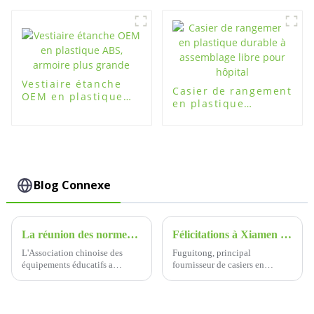
portée de main
durable
Vestiaire étanche
Casier de rangement
OEM en plastique
en plastique
ABS, armoire plus
durable à
grande
assemblage libre
pour hôpital
Blog Connexe
La réunion des normes pour les casiers des élèves dans les écoles primaires et secondaires
Félicitations à Xiamen Fuguitong Technology Co., Ltd. pour avoir remporté le prix de promotion de l'innovation de l'International Sports Expo 2024 pour son casier intelligent.
L'Association chinoise des
Fuguitong, principal
équipements éducatifs a
fournisseur de casiers en
récemment organisé un
plastique ABS, a eu un impact
séminaire majeur à Fuguitong,
significatif en remportant le
axé sur la norme de groupe
prestigieux prix Smart Locker
pour les casiers des élèves dans
Innovation Award à