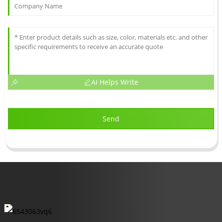
AI Helps Write
Send