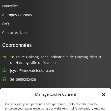
Nouvelles
À Propos De Nous
FAQ
Contactez-Nous
Coordonnées
18, route Xinkang, zone industrielle de Xinyang, district
de Haicang, ville de Xiamen
joyce@innovatelocker.com
8618659232426
Bulletins D'information
Manage Cookie Consent
Cookies give you a personalized experience. Cookie files help us to
Entrez votre email et nous vous enverrons les dernières
enhance your experience using our website, simplify navigation, keep our