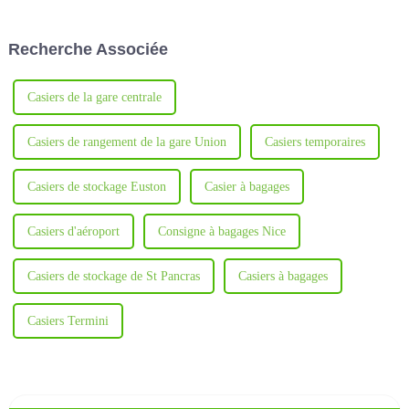
design industriel du détroit de
et les études des étudiants.
l'Egret Cup 2024, ce qui
constitue une grande
Recherche Associée
reconnaissance de son
excellent design et de sa
qualité.
Casiers de la gare centrale
Casiers de rangement de la gare Union
Casiers temporaires
Casiers de stockage Euston
Casier à bagages
Casiers d'aéroport
Consigne à bagages Nice
Casiers de stockage de St Pancras
Casiers à bagages
Casiers Termini