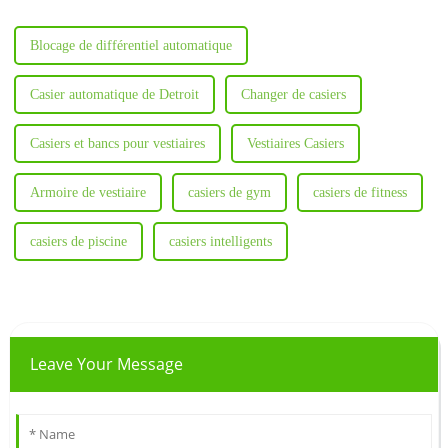
excellent design et de sa
qualité.
Blocage de différentiel automatique
Casier automatique de Detroit
Changer de casiers
Casiers et bancs pour vestiaires
Vestiaires Casiers
Armoire de vestiaire
casiers de gym
casiers de fitness
casiers de piscine
casiers intelligents
Leave Your Message