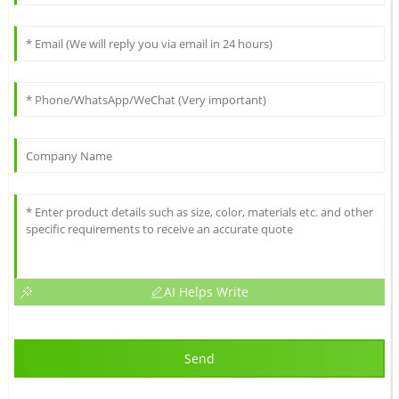
AI Helps Write
Send