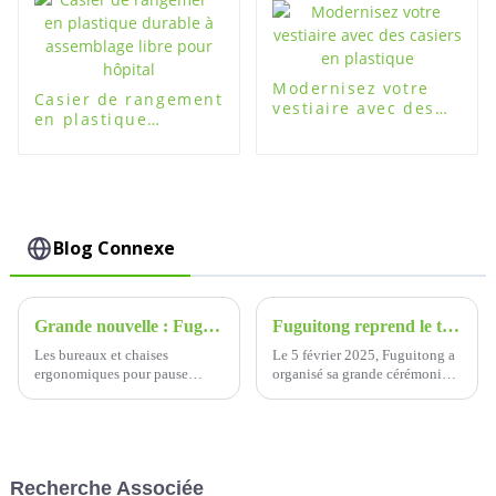
Modernisez votre
Casier de rangement
vestiaire avec des
en plastique
casiers en plastique
durable à
assemblage libre
pour hôpital
Blog Connexe
Grande nouvelle : Fuguitong remporte la Coupe Egret Silver Award
Fuguitong reprend le travail le 5 février 2025 - Un nouveau chapitre commence
Les bureaux et chaises
Le 5 février 2025, Fuguitong a
ergonomiques pour pause
organisé sa grande cérémonie
déjeuner Xiamen Fuguitong
de retour au travail, marquant
ont remporté le prix d'argent du
le début officiel de la nouvelle
design industriel du détroit de
année.
l'Egret Cup 2024, ce qui
constitue une grande
Recherche Associée
reconnaissance de son