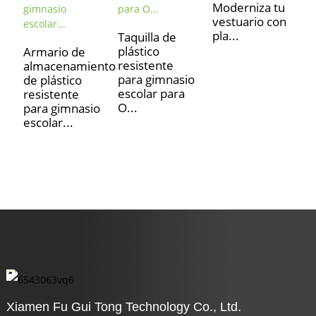
Moderniza tu
vestuario con
pla...
Taquilla de
plástico
Armario de
resistente
almacenamiento
U
para gimnasio
de plástico
t
escolar para
resistente
p
O...
para gimnasio
m
escolar...
p
s
o
Xiamen Fu Gui Tong Technology Co., Ltd.