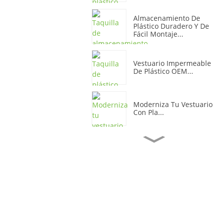
Almacenamiento De
Plástico Duradero Y De
Fácil Montaje...
Vestuario Impermeable
De Plástico OEM...
Moderniza Tu Vestuario
Con Pla...
Armario De
Almacenamiento De
Oficina De Plástico
Vibrante...
Protección Suave Y
Duradera De Plástico
Storera...