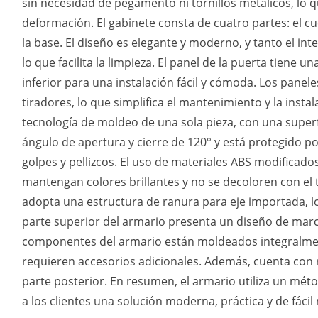
sin necesidad de pegamento ni tornillos metálicos, lo q
deformación. El gabinete consta de cuatro partes: el cu
la base. El diseño es elegante y moderno, y tanto el int
lo que facilita la limpieza. El panel de la puerta tiene un
inferior para una instalación fácil y cómoda. Los pane
tiradores, lo que simplifica el mantenimiento y la instal
tecnología de moldeo de una sola pieza, con una superfici
ángulo de apertura y cierre de 120° y está protegido po
golpes y pellizcos. El uso de materiales ABS modificad
mantengan colores brillantes y no se decoloren con el 
adopta una estructura de ranura para eje importada, lo 
parte superior del armario presenta un diseño de marco
componentes del armario están moldeados integralme
requieren accesorios adicionales. Además, cuenta con r
parte posterior. En resumen, el armario utiliza un mé
a los clientes una solución moderna, práctica y de fáci