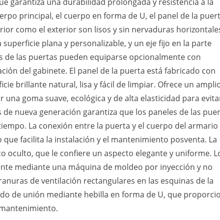
ue garantiza una durabilidad prolongada y resistencia a la
erpo principal, el cuerpo en forma de U, el panel de la puert
erior como el exterior son lisos y sin nervaduras horizontale
a superficie plana y personalizable, y un eje fijo en la parte
les de las puertas pueden equiparse opcionalmente con
ación del gabinete. El panel de la puerta está fabricado con
e brillante natural, lisa y fácil de limpiar. Ofrece un ampli
r una goma suave, ecológica y de alta elasticidad para evita
os de nueva generación garantiza que los paneles de las pue
tiempo. La conexión entre la puerta y el cuerpo del armario
que facilita la instalación y el mantenimiento posventa. La
 oculto, que le confiere un aspecto elegante y uniforme. L
nte mediante una máquina de moldeo por inyección y no
anuras de ventilación rectangulares en las esquinas de la
todo de unión mediante hebilla en forma de U, que proporci
l mantenimiento.