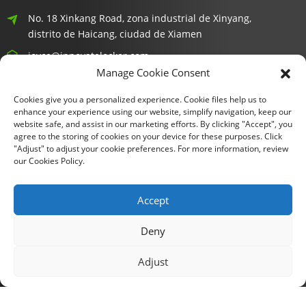
No. 18 Xinkang Road, zona industrial de Xinyang,
distrito de Haicang, ciudad de Xiamen
joyce@innovatelocker.com
Manage Cookie Consent
8618659232426
Cookies give you a personalized experience. Cookie files help us to
enhance your experience using our website, simplify navigation, keep our
Boletines Informativos
website safe, and assist in our marketing efforts. By clicking "Accept", you
agree to the storing of cookies on your device for these purposes. Click
"Adjust" to adjust your cookie preferences. For more information, review
Introduce tu correo electrónico y te enviaremos la información
our Cookies Policy.
más reciente sobre nuestros planes.
Accept
Consulta Ahora
Deny
Adjust
Copyright © 2024 Xiamen Fu Gui Tong Technology Co., Ltd.
Todos los derechos reservados.
Mapa del sitio
Recursos