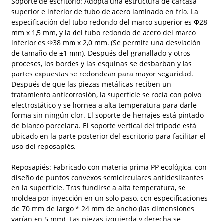
Soporte de escritorio: Adopta una estructura de carcasa
superior e inferior de tubo de acero laminado en frío. La
especificación del tubo redondo del marco superior es Φ28
mm x 1,5 mm, y la del tubo redondo de acero del marco
inferior es Φ38 mm x 2,0 mm. (Se permite una desviación
de tamaño de ±1 mm). Después del granallado y otros
procesos, los bordes y las esquinas se desbarban y las
partes expuestas se redondean para mayor seguridad.
Después de que las piezas metálicas reciben un
tratamiento anticorrosión, la superficie se rocía con polvo
electrostático y se hornea a alta temperatura para darle
forma sin ningún olor. El soporte de herrajes está pintado
de blanco porcelana. El soporte vertical del trípode está
ubicado en la parte posterior del escritorio para facilitar el
uso del reposapiés.
Reposapiés: Fabricado con materia prima PP ecológica, con
diseño de puntos convexos semicirculares antideslizantes
en la superficie. Tras fundirse a alta temperatura, se
moldea por inyección en un solo paso, con especificaciones
de 70 mm de largo * 24 mm de ancho (las dimensiones
varían en 5 mm). Las piezas izquierda y derecha se