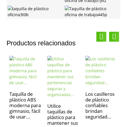
Productos relacionados
P
s
Taquilla de
Los casilleros
p
plástico ABS
de plástico
d
moderna para
confiables
Utilice
gimnasio, fácil
brindan
taquillas de
de usar...
seguridad...
plástico para
mantener sus