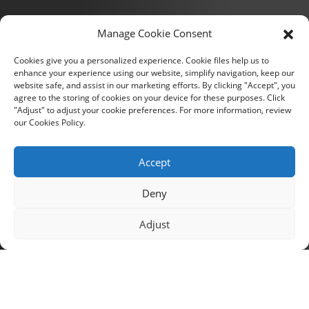
No. 18 Xinkang Road, zona industrial de Xinyang,
Manage Cookie Consent
distrito de Haicang, ciudad de Xiamen
joyce@innovatelocker.com
Cookies give you a personalized experience. Cookie files help us to
enhance your experience using our website, simplify navigation, keep our
8618659232426
website safe, and assist in our marketing efforts. By clicking "Accept", you
agree to the storing of cookies on your device for these purposes. Click
"Adjust" to adjust your cookie preferences. For more information, review
Boletines Informativos
our Cookies Policy.
Introduce tu correo electrónico y te enviaremos la información
Accept
más reciente sobre nuestros planes.
Deny
Consulta Ahora
Adjust
Copyright © 2024 Xiamen Fu Gui Tong Technology Co., Ltd.
Todos los derechos reservados.
Mapa del sitio
Recursos