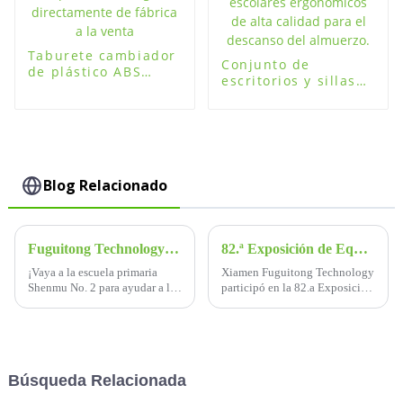
Taburete cambiador
Conjunto de
de plástico ABS
escritorios y sillas
ligero directamente
escolares
de fábrica a la venta
ergonómicos de alta
calidad para el
descanso del
almuerzo.
Blog Relacionado
Fuguitong Technology donó armarios para mochilas escolares a la Escuela Primaria Shenmu No. 2
82.ª Exposición de Equipos Educativos de China - Fuguitong, stand n.° S12001
¡Vaya a la escuela primaria
Xiamen Fuguitong Technology
Shenmu No. 2 para ayudar a los
participó en la 82.a Exposición
estudiantes a aprender fácil y
de equipos educativos de
felizmente!Xiamen Fuguitong
China del 20 al 22 de octubre,
Technology Co., Ltd. es una
y el número de stand es el
empresa de alta tecnología
Stand 001, Hall S12, mostrando
enfocada en la investigación y
una nueva generación de l...
Búsqueda Relacionada
el desarrollo, diseño,
producción...