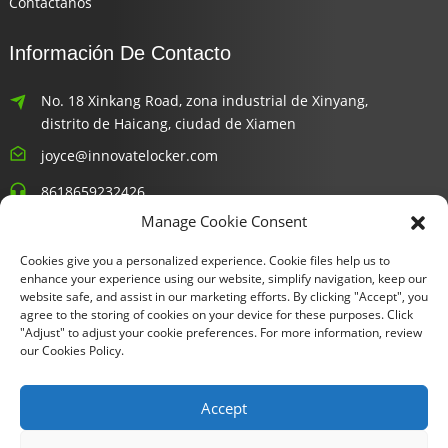
Contáctanos
Información De Contacto
No. 18 Xinkang Road, zona industrial de Xinyang,
distrito de Haicang, ciudad de Xiamen
joyce@innovatelocker.com
8618659232426
Manage Cookie Consent
Boletines Informativos
Cookies give you a personalized experience. Cookie files help us to
enhance your experience using our website, simplify navigation, keep our
Introduce tu correo electrónico y te enviaremos la información
website safe, and assist in our marketing efforts. By clicking "Accept", you
agree to the storing of cookies on your device for these purposes. Click
más reciente sobre nuestros planes.
"Adjust" to adjust your cookie preferences. For more information, review
our Cookies Policy.
Consulta Ahora
Accept