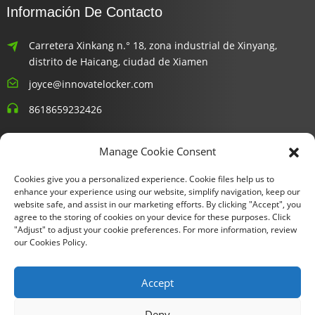
Información De Contacto
Carretera Xinkang n.° 18, zona industrial de Xinyang,
distrito de Haicang, ciudad de Xiamen
joyce@innovatelocker.com
8618659232426
Boletines Informativos
Manage Cookie Consent
Cookies give you a personalized experience. Cookie files help us to
Ingresa tu email y te enviaremos información de los últimos
enhance your experience using our website, simplify navigation, keep our
planes.
website safe, and assist in our marketing efforts. By clicking "Accept", you
agree to the storing of cookies on your device for these purposes. Click
"Adjust" to adjust your cookie preferences. For more information, review
Consultar Ahora
our Cookies Policy.
Accept
Copyright © 2024 Xiamen Fu Gui Tong Technology Co., Ltd.
Deny