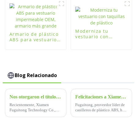
inteligente para un
almuerzo (tipo
almacenamiento
elevable)
seguro
Moderniza tu
Armario de plástico
vestuario con
ABS para vestuario
taquillas de plástico
impermeable OEM,
armario más grande
Blog Relacionado
Nos otorgaron el título de empresa de crédito AAA
Felicitaciones a Xiamen Fuguitong Technology Co., Ltd. por ganar el Premio a la Promoción de Innovación de la Exposición Internacional de Deportes 2024 por su casillero inteligente.
Recientemente, Xiamen
Fuguitong, proveedor líder de
Fuguitong Technology Co.,
casilleros de plástico ABS, ha
Ltd. recibió el título de
tenido un impacto significativo
empresa de crédito AAA por
al ganar el prestigioso Premio a
parte de la revista de la
la Innovación en Casilleros
Asociación de la Industria de
Inteligentes en la Exposición
Equipos Educativos de China,
Deportiva Internacional de