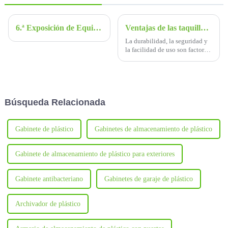
6.ª Exposición de Equipos Educativos de Shenzhen. Bienvenidos al stand de Fuguitong: 7A008.
Ventajas de las taquillas escolares de plástico ABS Easylocker
La durabilidad, la seguridad y
la facilidad de uso son factores
importantes a tener en cuenta al
elegir los lockers adecuados
para su escuela.
Búsqueda Relacionada
Gabinete de plástico
Gabinetes de almacenamiento de plástico
Gabinete de almacenamiento de plástico para exteriores
Gabinete antibacteriano
Gabinetes de garaje de plástico
Archivador de plástico