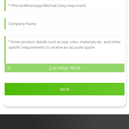
AI Helps Write
Send