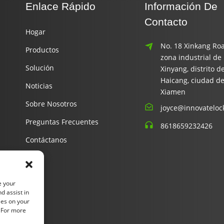
Enlace Rápido
Información De
Contacto
Hogar
No. 18 Xinkang Roa
Productos
zona industrial de
Solución
Xinyang, distrito d
Haicang, ciudad d
Noticias
Xiamen
Sobre Nosotros
joyce@innovateloc
Preguntas Frecuentes
8618659232426
Contáctanos
e your
d assist in
ies on your
. For more