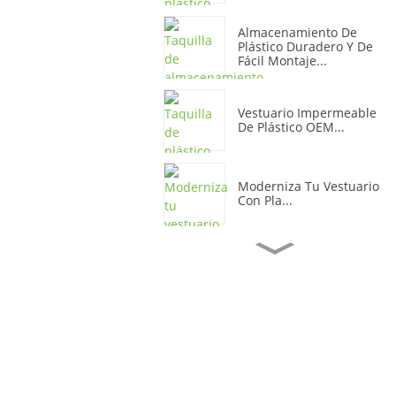
Almacenamiento De
Plástico Duradero Y De
Fácil Montaje...
Vestuario Impermeable
De Plástico OEM...
Moderniza Tu Vestuario
Con Pla...
Armario De
Almacenamiento De
Oficina De Plástico
Vibrante...
Protección Suave Y
Duradera De Plástico
Storera...