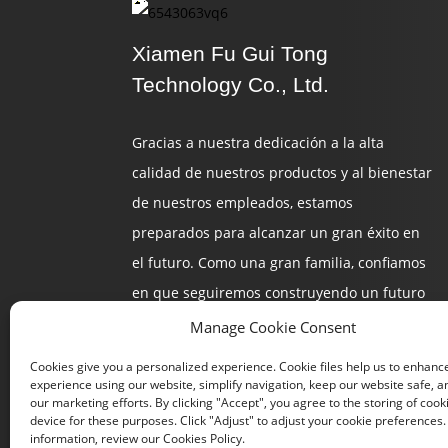
Xiamen Fu Gui Tong
Technology Co., Ltd.
Gracias a nuestra dedicación a la alta
calidad de nuestros productos y al bienestar
de nuestros empleados, estamos
preparados para alcanzar un gran éxito en
el futuro. Como una gran familia, confiamos
en que seguiremos construyendo un futuro
brillante.
Manage Cookie Consent
Cookies give you a personalized experience. Cookie files help us to enhanc
experience using our website, simplify navigation, keep our website safe, an
our marketing efforts. By clicking "Accept", you agree to the storing of cook
device for these purposes. Click "Adjust" to adjust your cookie preferences
information, review our Cookies Policy.