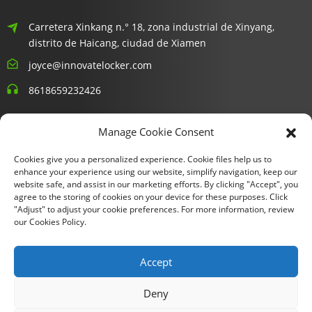
Carretera Xinkang n.° 18, zona industrial de Xinyang,
distrito de Haicang, ciudad de Xiamen
joyce@innovatelocker.com
8618659232426
Boletines Informativos
Manage Cookie Consent
Cookies give you a personalized experience. Cookie files help us to
Ingresa tu email y te enviaremos información de los últimos
enhance your experience using our website, simplify navigation, keep our
planes.
website safe, and assist in our marketing efforts. By clicking "Accept", you
agree to the storing of cookies on your device for these purposes. Click
"Adjust" to adjust your cookie preferences. For more information, review
Consultar Ahora
our Cookies Policy.
Accept
Copyright © 2024 Xiamen Fu Gui Tong Technology Co., Ltd.
Deny
Todos los derechos reservados.
Mapa del sitio
- Mapa del