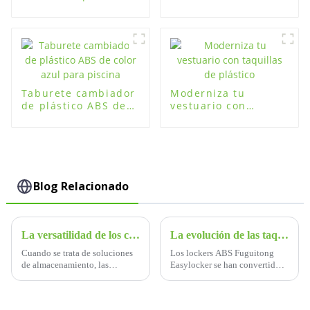
equipaje,
gimnasio escolar
almacenamiento
para un
seguro al alcance de
almacenamiento
la mano
organizado
Taburete cambiador
Moderniza tu
de plástico ABS de
vestuario con
color azul para
taquillas de plástico
piscina
Blog Relacionado
La versatilidad de los casilleros de almacenamiento ABS: soluciones de almacenamiento convenientes y sostenibles
La evolución de las taquillas ABS Fuguitong Easylocker: una historia de innovación y fiabilidad
Cuando se trata de soluciones
Los lockers ABS Fuguitong
de almacenamiento, las
Easylocker se han convertido
opciones son infinitas. Hay
en un símbolo de las
muchas opciones para elegir,
soluciones de almacenamiento
desde los tradicionales
modernas, combinando