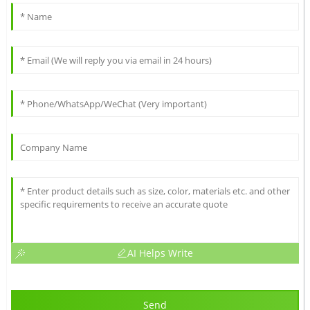
AI Helps Write
Send