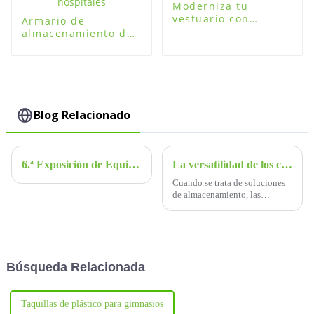
Moderniza tu
vestuario con
Armario de
taquillas de plástico
almacenamiento de
plástico duradero y
de fácil montaje
para hospitales
Blog Relacionado
6.ª Exposición de Equipos Educativos de Shenzhen. Bienvenidos al stand de Fuguitong: 7A008.
La versatilidad de los casilleros de almacenamiento ABS: soluciones de almacenamiento convenientes y sostenibles
Cuando se trata de soluciones
de almacenamiento, las
opciones son infinitas. Hay
muchas opciones para elegir,
desde los tradicionales
armarios metálicos hasta los de
madera.
Búsqueda Relacionada
Taquillas de plástico para gimnasios