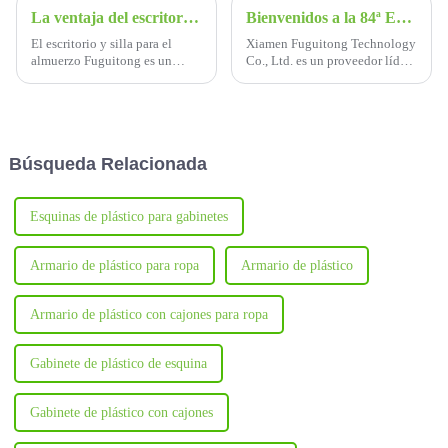
La ventaja del escritorio y silla para el almuerzo Fuguitong
Bienvenidos a la 84ª Exposición de Equipos Educativos de China
El escritorio y silla para el
Xiamen Fuguitong Technology
almuerzo Fuguitong es un
Co., Ltd. es un proveedor líder
mueble revolucionario
de casilleros de plástico ABS
diseñado para mejorar tanto el
de alta calidad y ofrece una
descanso como el estudio de
amplia gama de soluciones
los estudiantes.
para diversas necesidades de
almacenamiento.
Búsqueda Relacionada
Esquinas de plástico para gabinetes
Armario de plástico para ropa
Armario de plástico
Armario de plástico con cajones para ropa
Gabinete de plástico de esquina
Gabinete de plástico con cajones