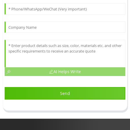
AI Helps Write
Send