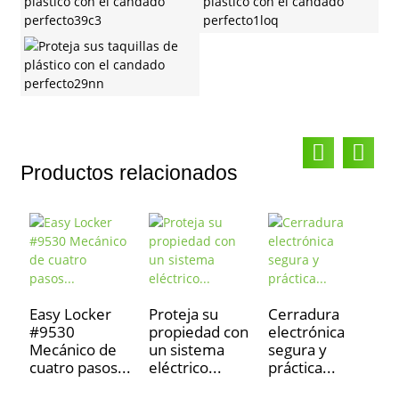
Productos relacionados
Easy Locker
Proteja su
Cerradura
#9530
propiedad con
electrónica
S
Mecánico de
un sistema
segura y
a
cuatro pasos...
eléctrico...
práctica...
t
S