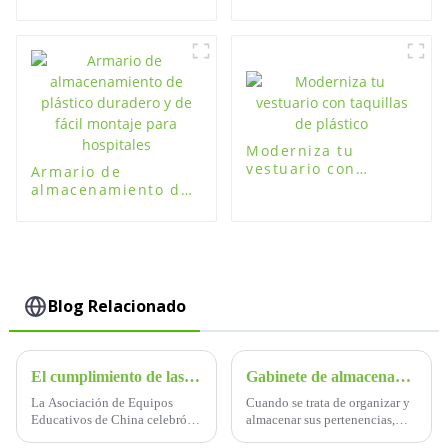
ligero directamente
hogar, gimnasio
de fábrica a la venta
Moderniza tu
vestuario con
Armario de
taquillas de plástico
almacenamiento de
plástico duradero y
de fácil montaje
para hospitales
Blog Relacionado
El cumplimiento de las normas para las taquillas de los estudiantes en las escuelas primarias y secundarias
Gabinete de almacenamiento multicapa, tu mejor opción
La Asociación de Equipos
Cuando se trata de organizar y
Educativos de China celebró
almacenar sus pertenencias,
recientemente un importante
tener la solución de