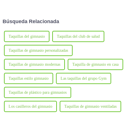
seminario en Fuguitong,
almacenamiento adecuada es
centrado en el estándar grupal
esencial.
para casilleros de estudiantes
en escuelas primarias y
Búsqueda Relacionada
secundarias.
Taquillas del gimnasio
Taquillas del club de salud
Taquillas de gimnasio personalizadas
Taquillas de gimnasio modernas
Taquilla de gimnasio en casa
Taquillas estilo gimnasio
Las taquillas del grupo Gym
Taquillas de plástico para gimnasios
Los casilleros del gimnasio
Taquillas de gimnasio ventiladas