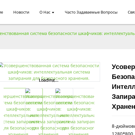
ие
Новости
О Нас
Часто Задаваемые Вопросы
Свя
енствованная система безопасности шкафчиков: интеллектуаль
Усовер
Безопа
Loading...
Loading...
Интелл
Запира
Хранен
8-дюймов
1280*800,