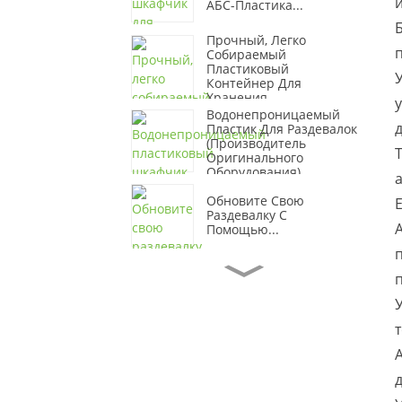
АБС-Пластика...
Прочный, Легко
Собираемый
Пластиковый
Контейнер Для
Хранения...
Водонепроницаемый
Пластик Для Раздевалок
(производитель
Оригинального
Оборудования)...
Обновите Свою
Раздевалку С
Помощью...
Яркий Пластиковый
Офисный Шкаф Для
Хранения Вещей...
Прочный Мягкий
Защитный
Пластиковый
Контейнер Для
Хранения...