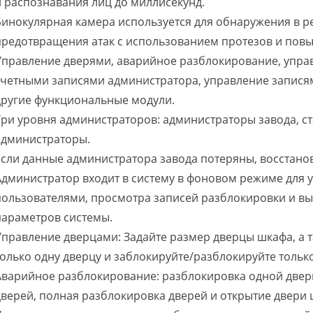
и распознавания лиц до миллисекунд.
Бинокулярная камера используется для обнаружения в 
предотвращения атак с использованием протезов и пов
Управление дверями, аварийное разблокирование, упра
учетными записями администратора, управление записям
другие функциональные модули.
Три уровня администраторов: администраторы завода, 
администраторы.
Если данные администратора завода потеряны, восстано
Администратор входит в систему в фоновом режиме для
пользователями, просмотра записей разблокировки и в
параметров системы.
Управление дверцами: Задайте размер дверцы шкафа, а т
только одну дверцу и заблокируйте/разблокируйте тольк
Аварийное разблокирование: разблокировка одной двер
дверей, полная разблокировка дверей и открытие двери 