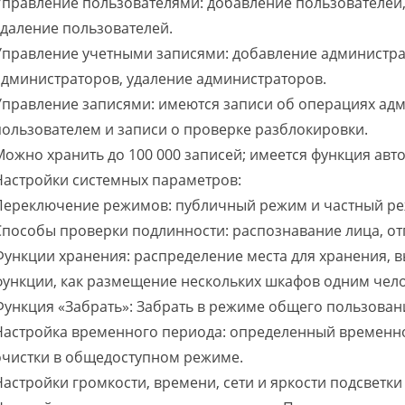
Управление пользователями: добавление пользователей,
удаление пользователей.
Управление учетными записями: добавление администра
администраторов, удаление администраторов.
Управление записями: имеются записи об операциях адм
пользователем и записи о проверке разблокировки.
Можно хранить до 100 000 записей; имеется функция авт
Настройки системных параметров:
Переключение режимов: публичный режим и частный р
Способы проверки подлинности: распознавание лица, отп
Функции хранения: распределение места для хранения, в
функции, как размещение нескольких шкафов одним чел
Функция «Забрать»: Забрать в режиме общего пользован
Настройка временного периода: определенный временно
очистки в общедоступном режиме.
Настройки громкости, времени, сети и яркости подсветк