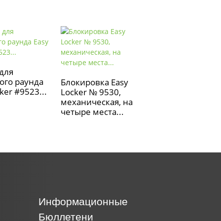
для
Защитите свои
ого раунда
пластиковые
Блокировка Easy
ker #9523...
шкафчики с
Locker № 9530,
помощью...
механическая, на
четыре места...
Информационные
Бюллетени