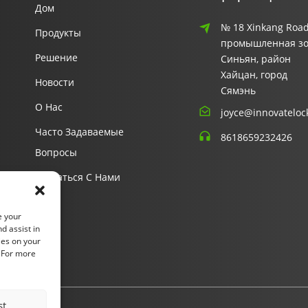
Дом
№ 18 Xinkang Road
Продукты
промышленная з
Решение
Синьян, район
Хайцан, город
Новости
Сямэнь
О Нас
joyce@innovateloc
Часто Задаваемые
8618659232426
Вопросы
Связаться С Нами
e your
d assist in
ies on your
. For more
st