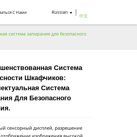
Russian
заться С Нами
中文
ная система запирания для безопасного
шенствованная Система
сности Шкафчиков:
Loading...
Loading...
Loading...
Loading...
ектуальная Система
ния Для Безопасного
ия.
ый сенсорный дисплей, разрешение
 отображение изображения высокой