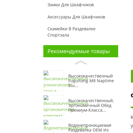
Замки Для Шкафчиков
Аксессуары Для Шкафчиков
Скамейки В Раздевалке
Спортзала
Рекомендуемые товары
Высококачественный
Fuguitong M8 Naptime
Stu...
Высококачественный,
Эргономичный Обед
Премиум-Класса...
Водонепроницаемая
Раздевалка OEM Из