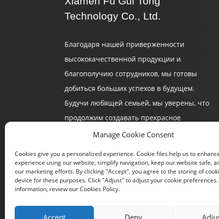
Xiamen Fu Gui Tong
Technology Co., Ltd.
Благодаря нашей приверженности
высококачественной продукции и
благополучию сотрудников, мы готовы
добиться больших успехов в будущем.
Будучи любящей семьей, мы уверены, что
продолжим создавать прекрасное
будущее.
Manage Cookie Consent
Cookies give you a personalized experience. Cookie files help us to enhanc
experience using our website, simplify navigation, keep our website safe, an
our marketing efforts. By clicking "Accept", you agree to the storing of cook
device for these purposes. Click "Adjust" to adjust your cookie preferences
information, review our Cookies Policy.
Accept
Deny
Adju