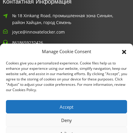
Контактная Информация
№ 18 Xinkang Road, промышленная зона Синьян,
район Хайцан, город Сямэнь
joyce@innovatelocker.com
8618659232426
Manage Cookie Consent
Информационные Бюллетени
Cookies give you a personalized experience. Cookie files help us to
enhance your experience using our website, simplify navigation, keep our
Введите свой адрес электронной почты, и мы вышлем вам
website safe, and assist in our marketing efforts. By clicking "Accept", you
agree to the storing of cookies on your device for these purposes. Click
самую свежую информацию о тарифных планах.
"Adjust" to adjust your cookie preferences. For more information, review
our Cookies Policy.
Запросить Информацию Сейчас
Accept
Deny
Авторские права © 2024 Xiamen Fu Gui Tong Technology Co.,