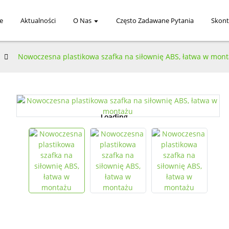
e
Aktualności
O Nas
Często Zadawane Pytania
Skont
Nowoczesna plastikowa szafka na siłownię ABS, łatwa w mon
Loading...
Loading...