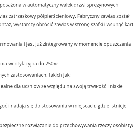
wyposażona w automatyczny wałek drzwi sprężynowych.
as zatrzaskowy półpierścieniowy. Fabryczny zawias został
ż, wystarczy obrócić zawias w stronę szafki i wsunąć kar
rmowania i jest już zintegrowany w momencie opuszczenia
hnia wentylacyjna do 250㎡
ych zastosowaniach, takich jak:
dealne dla uczniów ze względu na swoją trwałość i niskie
goć i nadają się do stosowania w miejscach, gdzie istnieje
ą bezpieczne rozwiązanie do przechowywania rzeczy osobistyc