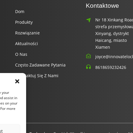
Kontaktowe
Dom
Nr 18 Xinkang Roa
Produkty
strefa przemysłow
Rozwiązanie
Xinyang, dystrykt
Haicang, miasto
Aktualności
Xiamen
O Nas
joyce@innovateloc
Często Zadawane Pytania
8618659232426
Skontaktuj Się Z Nami
e your
d assist in
ies on your
. For more
st