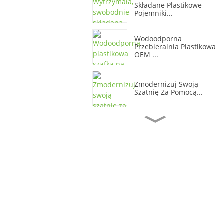
Składane Plastikowe
Pojemniki...
Wodoodporna
Przebieralnia Plastikowa
OEM ...
Zmodernizuj Swoją
Szatnię Za Pomocą...
Żywa Plastikowa Szafka
Biurowa...
Trwała, Miękka Ochrona
Plastikowe
Przechowywanie...
Wygodne I Trwałe
Zabezpieczenie Z
Tworzywa Sztucznego...