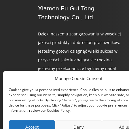
Xiamen Fu Gui Tong
Technology Co., Ltd.
Dzięki naszemu zaangażowaniu w wysokiej
jakości produkty i dobrostan pracowników,
jesteśmy gotowi osiągnąć wielki sukces w
przyszłości. Jako kochająca się rodzina,
jesteśmy przekonani, że będziemy nadal
tworzyć świetlaną przyszłość.
Manage Cookie Consent
Cookies give you a personalized experience. Cookie files help us to enhanc
experience using our website, simplify navigation, keep our website safe, an
our marketing efforts. By clicking "Accept", you agree to the storing of cook
device for these purposes. Click "Adjust" to adjust your cookie preferences
information, review our Cookies Policy.
Accept
Deny
Adju