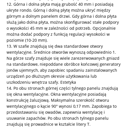
12. Górna i dolna płyta mają grubość 40 mm i posiadają
ukryte rondo. Górną i dolną płytę można ukryć między
górnym a dolnym panelem drzwi. Gdy górna i dolna płyta
służą jako dolna płyta, można skonfigurować stałe podpory
o wysokości 45 mm w zależności od potrzeb. Opcjonalnie
można dodać podpory z funkcją regulacji wysokości w
poziomie (10-20 mm).
13. W szafie znajdują się dwa standardowe otwory
wentylacyjne. Średnice otworów wynoszą odpowiednio 1.
Na górze szafy znajduje się wiele zarezerwowanych gniazd
na standardowe, niepoddane obróbce końcowej generatory
jonów ujemnych, aby zapobiec spadaniu zainstalowanych
urządzeń po dłuższym okresie użytkowania lub
uszkodzeniu wnętrza szafy. Estetyka
14. Po obu stronach górnej części tylnego panelu znajdują
się okna wentylacyjne. Okna wentylacyjne posiadają
konstrukcję żaluzjową. Maksymalna szerokość otworu
wentylacyjnego o kącie 90° wynosi 0,17 mm. Zapobiega to
przedostawaniu się owadów, zapewnia wentylację i
usuwanie zapachów. Po obu stronach tylnego panelu
znajdują się prowadnice w kształcie litery T.