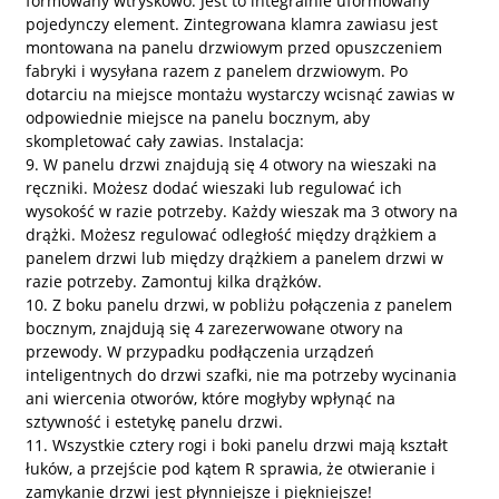
formowany wtryskowo. Jest to integralnie uformowany
pojedynczy element. Zintegrowana klamra zawiasu jest
montowana na panelu drzwiowym przed opuszczeniem
fabryki i wysyłana razem z panelem drzwiowym. Po
dotarciu na miejsce montażu wystarczy wcisnąć zawias w
odpowiednie miejsce na panelu bocznym, aby
skompletować cały zawias. Instalacja:
9. W panelu drzwi znajdują się 4 otwory na wieszaki na
ręczniki. Możesz dodać wieszaki lub regulować ich
wysokość w razie potrzeby. Każdy wieszak ma 3 otwory na
drążki. Możesz regulować odległość między drążkiem a
panelem drzwi lub między drążkiem a panelem drzwi w
razie potrzeby. Zamontuj kilka drążków.
10. Z boku panelu drzwi, w pobliżu połączenia z panelem
bocznym, znajdują się 4 zarezerwowane otwory na
przewody. W przypadku podłączenia urządzeń
inteligentnych do drzwi szafki, nie ma potrzeby wycinania
ani wiercenia otworów, które mogłyby wpłynąć na
sztywność i estetykę panelu drzwi.
11. Wszystkie cztery rogi i boki panelu drzwi mają kształt
łuków, a przejście pod kątem R sprawia, że ​​otwieranie i
zamykanie drzwi jest płynniejsze i piękniejsze!