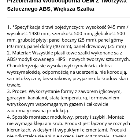
Przebieralnia Wodoodporna OEM Z Tworzywa
Sztucznego ABS, Większa Szafka
1. *Specyfikacja drzwi pojedynczych: wysokość 945 mm /
wysokość 1980 mm, szerokość 500 mm, głębokość 500
mm, grubość płyty: panel boczny (25 mm), panel górny
(40 mm), panel dolny (40 mm), panel drzwiowy (25 mm)
2. Materiał: Wszystkie plastikowe szafki wykonane są z
ABS/modyfikowanego HIPS i nowych tworzyw sztucznych.
Charakteryzują się wysoką wytrzymałością, dobrą
wytrzymałością, odpornością na uderzenia, nie korodują,
są nietoksyczne, bezsmakowe, przyjazne dla środowiska i
trwałe.
3. Proces: Wykorzystanie formy z zaworem iglicowym,
gorącymi kanałami, stałą temperaturą, formowaniem
wtryskowym wspomaganym gazem i całkowicie
zautomatyzowaną produkcją.
4. Sposób montażu: modułowy, prosty i szybki. Montaż
nie wymaga kleju ani śrub. Produkt jest łączony w różnych
kierunkach, wklęsłymi i wypukłymi elementami. Produkt
nie odkształca się ani nie skręca, jest wytrzymały i trwały