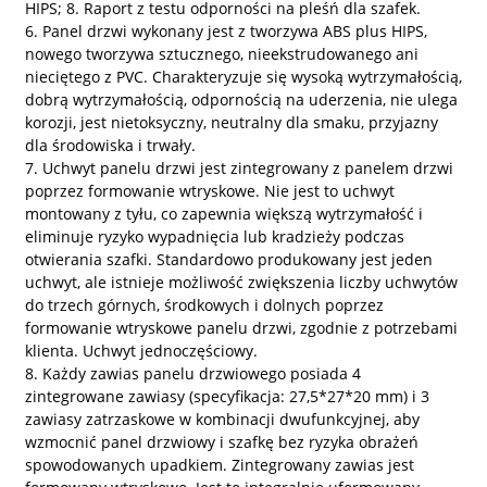
HIPS; 8. Raport z testu odporności na pleśń dla szafek.
6. Panel drzwi wykonany jest z tworzywa ABS plus HIPS,
nowego tworzywa sztucznego, nieekstrudowanego ani
nieciętego z PVC. Charakteryzuje się wysoką wytrzymałością,
dobrą wytrzymałością, odpornością na uderzenia, nie ulega
korozji, jest nietoksyczny, neutralny dla smaku, przyjazny
dla środowiska i trwały.
7. Uchwyt panelu drzwi jest zintegrowany z panelem drzwi
poprzez formowanie wtryskowe. Nie jest to uchwyt
montowany z tyłu, co zapewnia większą wytrzymałość i
eliminuje ryzyko wypadnięcia lub kradzieży podczas
otwierania szafki. Standardowo produkowany jest jeden
uchwyt, ale istnieje możliwość zwiększenia liczby uchwytów
do trzech górnych, środkowych i dolnych poprzez
formowanie wtryskowe panelu drzwi, zgodnie z potrzebami
klienta. Uchwyt jednoczęściowy.
8. Każdy zawias panelu drzwiowego posiada 4
zintegrowane zawiasy (specyfikacja: 27,5*27*20 mm) i 3
zawiasy zatrzaskowe w kombinacji dwufunkcyjnej, aby
wzmocnić panel drzwiowy i szafkę bez ryzyka obrażeń
spowodowanych upadkiem. Zintegrowany zawias jest