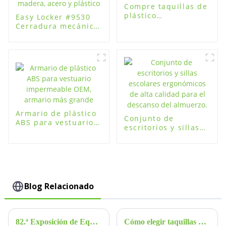
Compre taquillas de
plástico
Easy Locker #9530
impermeables de
Cerradura mecánica
alta calidad
de cuatro
contraseñas para
cajones de
gabinetes de
madera, acero y
plástico
Armario de plástico
Conjunto de
ABS para vestuario
escritorios y sillas
impermeable OEM,
escolares
armario más grande
ergonómicos de alta
calidad para el
descanso del
almuerzo.
Blog Relacionado
82.ª Exposición de Equipos Educativos de China - Fuguitong, stand n.° S12001
Cómo elegir taquillas para el gimnasio