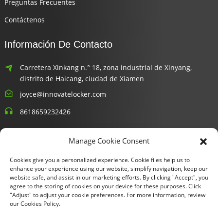
Preguntas Frecuentes
Contáctenos
Información De Contacto
Carretera Xinkang n.° 18, zona industrial de Xinyang,
distrito de Haicang, ciudad de Xiamen
joyce@innovatelocker.com
8618659232426
Boletines Informativos
Manage Cookie Consent
Cookies give you a personalized experience. Cookie files help us to
Ingresa tu email y te enviaremos información de los últimos
enhance your experience using our website, simplify navigation, keep our
planes.
website safe, and assist in our marketing efforts. By clicking "Accept", you
agree to the storing of cookies on your device for these purposes. Click
"Adjust" to adjust your cookie preferences. For more information, review
Consultar Ahora
our Cookies Policy.