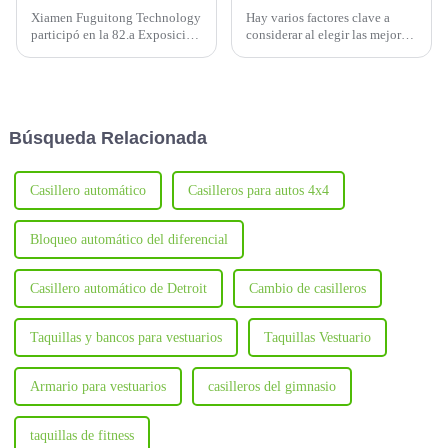
Xiamen Fuguitong Technology
Hay varios factores clave a
participó en la 82.a Exposición
considerar al elegir las mejores
de equipos educativos de
taquillas para gimnasio. Uno de
China del 20 al 22 de octubre,
los más importantes es el
y el número de stand es el
material del que están hechas.
Stand 001, Hall S12, mostrando
una nueva generación de l...
Búsqueda Relacionada
Casillero automático
Casilleros para autos 4x4
Bloqueo automático del diferencial
Casillero automático de Detroit
Cambio de casilleros
Taquillas y bancos para vestuarios
Taquillas Vestuario
Armario para vestuarios
casilleros del gimnasio
taquillas de fitness