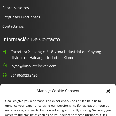
Sobre Nosotros
Preguntas Frecuentes
Contáctenos
Información De Contacto
Carretera Xinkang n.° 18, zona industrial de Xinyang,
distrito de Haicang, ciudad de Xiamen
joyce@innovatelocker.com
8618659232426
Boletines Informativos
Manage Cookie Consent
Cookies give you a personalized experience. Cookie files help us to
Ingresa tu email y te enviaremos información de los últimos
enhance your experience using our website, simplify navigation, keep our
planes.
website safe, and assist in our marketing efforts. By clicking "Accept", you
agree to the storing of cookies on your device for these purposes. Click