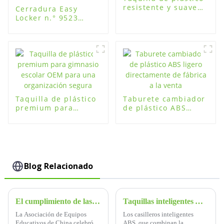
resistente y suave
Cerradura Easy
para gimnasio.
Locker n.° 9523
redonda con cuatro
contraseñas para
taquillas de
plástico, acero y
madera
Taquilla de plástico
Taburete cambiador
premium para
de plástico ABS
gimnasio escolar
ligero directamente
OEM para una
de fábrica a la venta
organización segura
Blog Relacionado
El cumplimiento de las normas para las taquillas de los estudiantes en las escuelas primarias y secundarias
Taquillas inteligentes ABS Fuguitong-easylocker: revolucionando las soluciones de almacenamiento en todas las industrias
La Asociación de Equipos
Los casilleros inteligentes
Educativos de China celebró
ABS, que combinan la