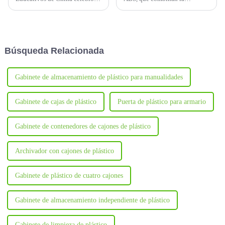
recientemente un importante
durabilidad del plástico ABS
seminario en Fuguitong,
con tecnología avanzada, están
centrado en el estándar grupal
transformando las soluciones
para casilleros de estudiantes
de almacenamiento en diversas
en escuelas primarias y
industrias.
Búsqueda Relacionada
secundarias.
Gabinete de almacenamiento de plástico para manualidades
Gabinete de cajas de plástico
Puerta de plástico para armario
Gabinete de contenedores de cajones de plástico
Archivador con cajones de plástico
Gabinete de plástico de cuatro cajones
Gabinete de almacenamiento independiente de plástico
Gabinete de limpieza de plástico