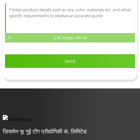
AI Helps Write
Send
ज़ियामेन फू गुई टोंग प्रौद्योगिकी कं, लिमिटेड