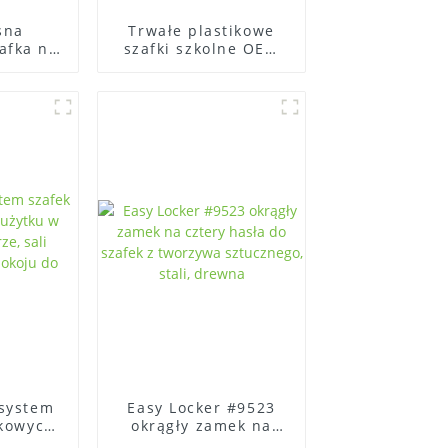
sna
Trwałe plastikowe
afka na
szafki szkolne OEM
 łatwa w
zapewniają
u
bezpieczne i
uporządkowane
przechowywanie
 system
Easy Locker #9523
ikowych
okrągły zamek na
u w
cztery hasła do