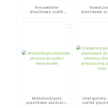
Niezawodne
Nowocze
plastikowe szafki
plastikowa sz
zapewniają
siłownię ABS,
bezpieczne
montaż
rozwiązania do
przechowywania
Wielofunkcyjne
Inteligentny
plastikowe akcesoria
szafek plast
do szafek z tworzywa
do użytk