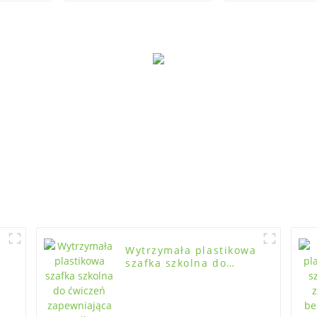
ABS
bibliotece, 
sali gimnast
pokoju do 
Wytrzymała plastikowa
szafka szkolna do
ćwiczeń zapewniająca
uporządkowane
przechowywanie