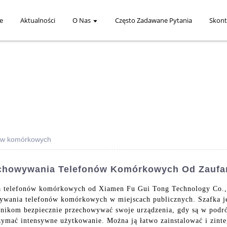
e
Aktualności
O Nas
Często Zadawane Pytania
Skont
nów komórkowych
zechowywania Telefonów Komórkowych Od Zaufa
a telefonów komórkowych od Xiamen Fu Gui Tong Technology Co.,
ywania telefonów komórkowych w miejscach publicznych. Szafka je
wnikom bezpiecznie przechowywać swoje urządzenia, gdy są w podró
zymać intensywne użytkowanie. Można ją łatwo zainstalować i zintegr