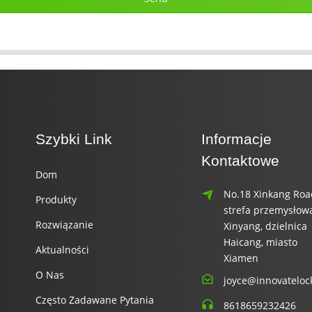
Szybki Link
Informacje
Kontaktowe
Dom
No.18 Xinkang Roa
Produkty
strefa przemysłow
Rozwiązanie
Xinyang, dzielnica
Haicang, miasto
Aktualności
Xiamen
O Nas
joyce@innovateloc
Często Zadawane Pytania
8618659232426