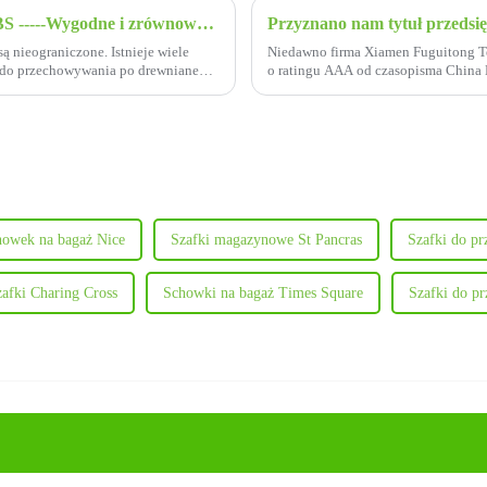
Wszechstronność szafek magazynowych ABS -----Wygodne i zrównoważone rozwiązania magazynowe
Przyznano nam tytuł przeds
ą nieograniczone. Istnieje wiele
Niedawno firma Xiamen Fuguitong Tec
k do przechowywania po drewniane
o ratingu AAA od czasopisma China 
raz kolejny potwierdza jej pozycję...
howek na bagaż Nice
Szafki magazynowe St Pancras
Szafki do p
afki Charing Cross
Schowki na bagaż Times Square
Szafki do p