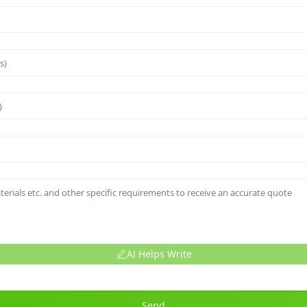
AI Helps Write
Send