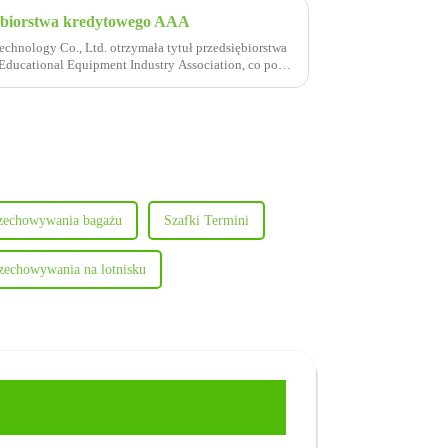
iębiorstwa kredytowego AAA
hnology Co., Ltd. otrzymała tytuł przedsiębiorstwa
Educational Equipment Industry Association, co po
rzechowywania bagażu
Szafki Termini
rzechowywania na lotnisku