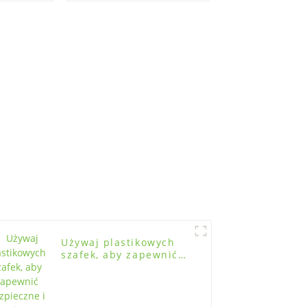
biurze,
szafek z tworzywa
ycznej,
sztucznego, stali,
nauki
drewna
Używaj plastikowych
szafek, aby zapewnić
bezpieczne i
zorganizowane
przechowywanie