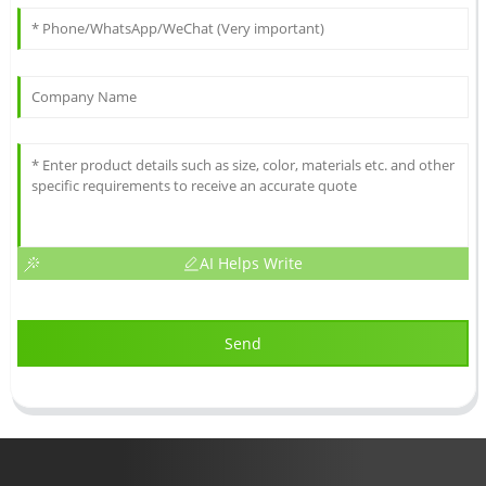
AI Helps Write
Send