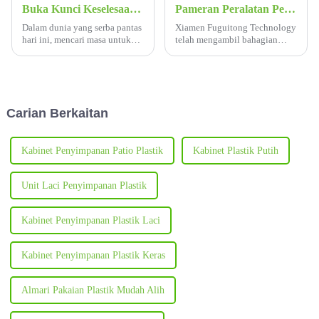
Buka Kunci Keselesaan Terunggul dengan Meja & Kerusi Tidur Sekolah Fuguitong M9
Pameran Peralatan Pendidikan China ke-82--Gerai Fuguitong no. S12001
Dalam dunia yang serba pantas
Xiamen Fuguitong Technology
hari ini, mencari masa untuk
telah mengambil bahagian
mengisi semula adalah penting.
dalam Pameran Peralatan
Pendidikan China ke-82 dari
20 hingga 22 Oktober, dan
nombor gerai ialah Gerai 001,
Dewan S12, memaparkan
Carian Berkaitan
generasi baru l...
Kabinet Penyimpanan Patio Plastik
Kabinet Plastik Putih
Unit Laci Penyimpanan Plastik
Kabinet Penyimpanan Plastik Laci
Kabinet Penyimpanan Plastik Keras
Almari Pakaian Plastik Mudah Alih